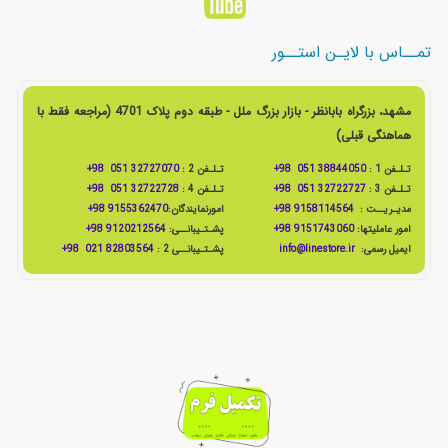
تمــاس با لایـن استــور
مشهد، بزرگراه بابانظر - بازار بزرگ ملل - طبقه دوم پلاک 4701 (مراجعه فقط با
هماهنگی قبلی)
تـلـفن 1 :
38844050 051 98+
تـلـفن 2 :
32727070 051 98+
تـلـفن 3 :
32722727 051 98+
تـلـفن 4 :
32722728 051 98+
مدیـریــت :
9158114564 98+
امورنمایندگان:
9155362470 98+
امور عاملیتها:
9151743060 98+
پشـتـیبانــی:
9120212564 98+
ایمیل رسمی:
info@linestore.ir
پشـتـیبانــی 2 :
82803564 021 98+