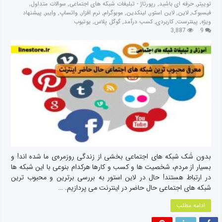
توییتر
,
حرفه ای باشید
,
رپورتاژ - تبلیغات شبکه های اجتماعی
,
سوالات متداول
,
فیسبوک
,
لاین
,
لاین استور
,
لینکدین
,
موبوگرام
,
نرم افزار
,
واتساپ
,
وایبر
,
پیشنهاد
ویژه
,
پینترست
,
کاربردی
,
کسب درآمد
,
گوگل پلاس
,
یوتیوب
3,887
9
بدون شَک شبکه های اجتماعی بخشی از زندگی روزمره‌ی ما شده اند! و
بسیار از مردم، شخصیت ها و کسب و کارها هرکدام بنوعی با این شبکه ها
در ارتباط هستند! حال در لاین استور به بررسی برترین و محبوب ترین
شبکه های اجتماعی حال حاضر در اینترنت می پردازیم. …
ادامه مطلب