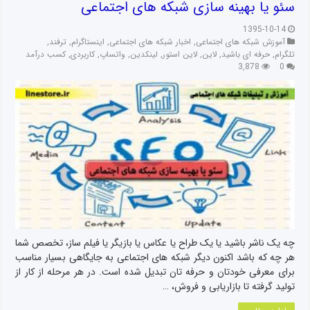
سئو یا بهینه سازی شبکه های اجتماعی
1395-10-14
آموزش شبکه های اجتماعی
,
اخبار شبکه های اجتماعی
,
اینستاگرام
,
ترفند
,
تلگرام
,
حرفه ای باشید
,
لاین
,
لاین استور
,
لینکدین
,
واتساپ
,
کاربردی
,
کسب درآمد
3,878
0
چه یک ناشر باشید یا یک طراح یا عکاس یا بازیگر یا فیلم ساز، تخصص شما
هر چه که باشد اکنون دیگر شبکه های اجتماعی به جایگاهی بسیار مناسب
برای معرفی خودتان و حرفه تان تبدیل شده است. در هر مرحله از کار از
تولید گرفته تا بازاریابی و فروش، …