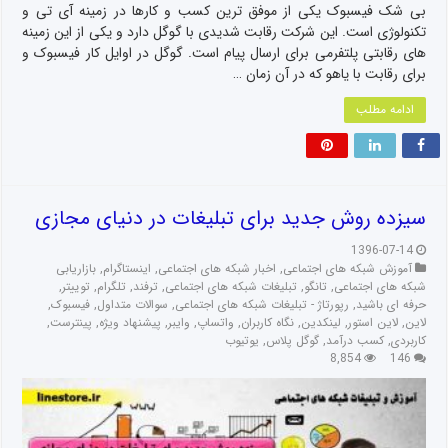
بی شک فیسبوک یکی از موفق ترین کسب و کارها در زمینه آی تی و
تکنولوژی است. این شرکت رقابت شدیدی با گوگل دارد و یکی از این زمینه
های رقابتی پلتفرمی برای ارسال پیام است. گوگل در اوایل کار فیسبوک و
برای رقابت با یاهو که در آن زمان …
ادامه مطلب
سیزده روش جدید برای تبلیغات در دنیای مجازی
1396-07-14
آموزش شبکه های اجتماعی
,
اخبار شبکه های اجتماعی
,
اینستاگرام
,
بازاریابی
شبکه های اجتماعی
,
تانگو
,
تبلیغات شبکه های اجتماعی
,
ترفند
,
تلگرام
,
توییتر
,
حرفه ای باشید
,
رپورتاژ - تبلیغات شبکه های اجتماعی
,
سوالات متداول
,
فیسبوک
,
لاین
,
لاین استور
,
لینکدین
,
نگاه کاربران
,
واتساپ
,
وایبر
,
پیشنهاد ویژه
,
پینترست
,
کاربردی
,
کسب درآمد
,
گوگل پلاس
,
یوتیوب
8,854
146