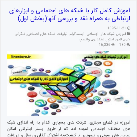
آموزش کامل کار با شبکه های اجتماعی و ابزارهای
ارتباطی به همراه نقد و بررسی آنها(بخش اول)
1395-11-21
آموزش شبکه های اجتماعی
,
اینستاگرام
,
تبلیغات شبکه های اجتماعی
,
تلگرام
,
لاین
,
لاین استور
,
لینکدین
,
واتساپ
16,336
130
امروزه در فضای مجازی، شرکت های بسیاری اقدام به راه اندازی شبکه
های مختلف اجتماعی نموده اند که از طریق بستر اینترنتی امکان
تماس های صوتی و تصویری با کیفیت،به اشتراک گذاری،ارسال و دریافت