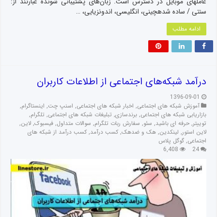
عاملهای موبایل در دسترس است. زبان‌های پشتیبانی شونده عبارتند از:
سنتی / ساده شدهچینی، انگلیسی، اندونزیایی، …
ادامه مطلب
درآمد شبکه‌های اجتماعی از اطلاعات کاربران
1396-09-01
آموزش شبکه های اجتماعی
,
اخبار شبکه های اجتماعی
,
اسنپ چت
,
اینستاگرام
,
بازاریابی شبکه های اجتماعی
,
برندسازی
,
تبلیغات شبکه های اجتماعی
,
تلگرام
,
توییتر
,
حرفه ای باشید
,
سئو
,
سفارش ربات تلگرام
,
سوالات متداول
,
فیسبوک
,
لاین
,
لاین استور
,
لینکدین
,
هک و ضدهک
,
کسب درآمد
,
کسب درآمد از شبکه های
اجتماعی
,
گوگل پلاس
6,408
24