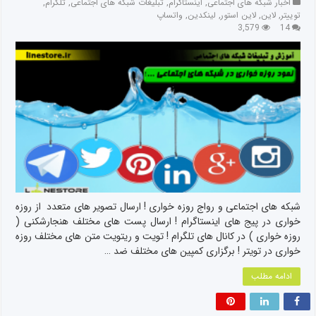
اخبار شبکه های اجتماعی
,
اینستاگرام
,
تبلیغات شبکه های اجتماعی
,
تلگرام
,
توییتر
,
لاین
,
لاین استور
,
لینکدین
,
واتساپ
3,579
14
شبکه های اجتماعی و رواج روزه خواری ! ارسال تصویر های متعدد از روزه
خواری در پیج های اینستاگرام ! ارسال پست های مختلف هنجارشکنی (
روزه خواری ) در کانال های تلگرام ! تویت و ریتویت متن های مختلف روزه
خواری در تویتر ! برگزاری کمپین های مختلف ضد …
ادامه مطلب