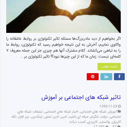
اگر بخواهیم از دید مادربزرگ‌ها مسئله تاثیر تکنولوژی بر روابط عاشقانه را
واکاوی نماییم، آخرش به این نتیجه خواهیم رسید که تکنولوژی، روابط ما
را به تباهی می‌کشاند. کلام مشترک آنها هم چیزی جز این جمله معروف ۷
کلمه‌ای نیست: زمان ما که از این چیزها نبود!!! تاثیر تکنولوژی بر …
ادامه مطلب
تاثیر شبکه های اجتماعی بر آموزش
1395-11-23
آموزش شبکه های اجتماعی
,
اخبار شبکه های اجتماعی
,
تبلیغات شبکه های
اجتماعی
,
ترفند
,
تلگرام
,
حرفه ای باشید
,
لاین
,
لاین استور
,
لینکدین
,
نرم افزار
,
نگاه
کاربران
,
واتساپ
,
کاربردی
,
کسب درآمد
17,193
67