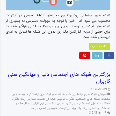
شبکه های اجتماعی پرکاربردترین مجراهای ارتباط عمومی در اینترنت
محسوب می شود. اما اخیرا با توجه به سهولت دسترسی به بسیاری از
شبکه های اجتماعی توسط موبایل این موضوع به قدری فراگیر شده که
برای خیلی از مردم گذراندن یک روز بدون این شبکه ها تبدیل به امری
غیرممکن شده است. …
ادامه مطلب
بزرگترین شبکه های اجتماعی دنیا و میانگین سنی
کاربران
1396-05-03
آموزش شبکه های اجتماعی
,
اخبار شبکه های اجتماعی
,
اینستاگرام
,
برندسازی
,
تبلیغات شبکه های اجتماعی
,
تلگرام
,
توییتر
,
حرفه ای باشید
,
سفارش ربات تلگرام
,
سوالات متداول
,
فیسبوک
,
لاین
,
لاین استور
,
لینکدین
,
نرم افزار
,
نزدیکا
,
هک و
ضدهک
,
واتساپ
,
پیشنهاد ویژه
,
پینترست
,
کاربردی
,
کسب درآمد
3,245
7