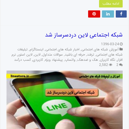
ادامه مطلب
شبکه اجتماعی لاین دردسرساز شد
1396-03-24
آموزش شبکه های اجتماعی
,
اخبار شبکه های اجتماعی
,
اینستاگرام
,
تبلیغات
شبکه های اجتماعی
,
ترفند
,
حرفه ای باشید
,
سوالات متداول
,
لاین
,
لاین استور
,
نرم
افزار
,
نگاه کاربران
,
هک و ضدهک
,
واتساپ
,
پیشنهاد ویژه
,
کاربردی
,
کسب درآمد
2,582
2