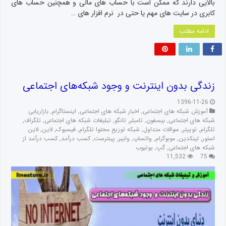
بالایی دارند که ممکن است با حساب های مالی و همچنین حساب های
کابری در سایت های مهم یا حتی در نرم افزار های …
ادامه مطلب
زندگی بدون اینترنت و وجود شبکه‌های اجتماعی
1396-11-26
آموزش شبکه های اجتماعی
,
اخبار شبکه های اجتماعی
,
اینستاگرام
,
بازاریابی
شبکه های اجتماعی
,
بیسفون
,
تامبلر
,
تانگو
,
تبلیغات شبکه های اجتماعی
,
تلگراف
,
تلگرام
,
توییتر
,
سوالات متداول
,
شبکه توزیع محتوا تلگرام
,
فیسبوک
,
لاین
,
لاین
استور
,
لینکدین
,
موبوگرام
,
واتساپ
,
وایبر
,
پینترست
,
کسب درآمد
,
کسب درآمد از
شبکه های اجتماعی
,
گپ
,
یوتیوب
11,532
75