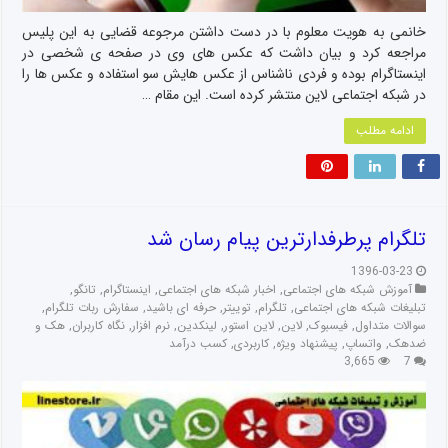
خانمی به هویت معلوم با در دست داشتن مرجوعه قضایی به این پلیس
مراجعه کرد و بیان داشت که عکس های وی در صفحه ی شخصی در
اینستاگرام بوده و فردی ناشناس از عکس هایش سو استفاده و عکس ها را
در شبکه اجتماعی لاین منتشر کرده است. این مقام …
ادامه مطلب
تلگرام پرطرفدارترین پیام رسان شد
1396-03-23
آموزش شبکه های اجتماعی
,
اخبار شبکه های اجتماعی
,
اینستاگرام
,
تانگو
,
تبلیغات شبکه های اجتماعی
,
تلگرام
,
توییتر
,
حرفه ای باشید
,
سفارش ربات تلگرام
,
سوالات متداول
,
فیسبوک
,
لاین
,
لاین استور
,
لینکدین
,
نرم افزار
,
نگاه کاربران
,
هک و
ضدهک
,
واتساپ
,
پیشنهاد ویژه
,
کاربردی
,
کسب درآمد
3,665
7