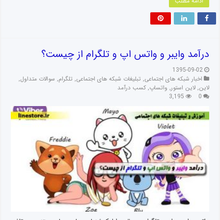
ادامه مطلب
درآمد وایبر و واتس اپ و تلگرام از چیست؟
1395-09-02
اخبار شبکه های اجتماعی
,
تبلیغات شبکه های اجتماعی
,
تلگرام
,
سوالات متداول
,
لاین
,
لاین استور
,
واتساپ
,
کسب درآمد
3,195
0