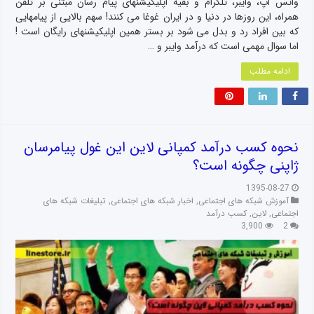
واتس اپ، وایبر، تلگرام و بقیه اپلیکیشنهای پیام رسان مبتنی بر تلفن
همراه، این روزها در دنیا و در ایران غوغا می کنند! سهم بالایی از پیامهایی
که بین افراد رد و بدل می شود بر بستر همین اپلیکیشنهای رایگان است !
اما سوال مهمی است که درآمد وایبر و …
ادامه مطلب
نحوه کسب درآمد کمپانی لاین این غول پیامرسان
ژاپنی چگونه است؟
1395-08-27
آموزش شبکه های اجتماعی
,
اخبار شبکه های اجتماعی
,
تبلیغات شبکه های
اجتماعی
,
لاین
,
کسب درآمد
3,900
2