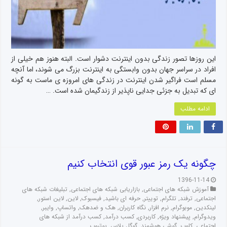
این روزها تصور زندگی بدون اینترنت دشوار است. البته هنوز هم خیلی از
افراد در سراسر جهان بدون وابستگی به اینترنت بزرگ می شوند، اما آنچه
مسلم است فراگیر شدن اینترنت در زندگی های امروزه ی ماست به گونه
ای که تبدیل به جزئی جدایی ناپذیر از زندگیمان شده است. …
ادامه مطلب
چگونه یک رمز عبور قوی انتخاب کنیم
1396-11-14
آموزش شبکه های اجتماعی
,
بازاریابی شبکه های اجتماعی
,
تبلیغات شبکه های
اجتماعی
,
ترفند
,
تلگرام
,
توییتر
,
حرفه ای باشید
,
فیسبوک
,
لاین
,
لاین استور
,
لینکدین
,
موبوگرام
,
نرم افزار
,
نگاه کاربران
,
هک و ضدهک
,
واتساپ
,
وایبر
,
ویدوگرام
,
پیشنهاد ویژه
,
کاربردی
,
کسب درآمد
,
کسب درآمد از شبکه های
اجتماعی
,
کلوب
,
گوشی هوشمند
,
گوگل پلاس
,
یوتیوب