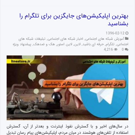
بهترین اپلیکیشن‌های جایگزین برای تلگرام را
بشناسید
1396-02-12
آموزش شبکه های اجتماعی
,
اخبار شبکه های اجتماعی
,
تبلیغات شبکه های
اجتماعی
,
تلگرام
,
حرفه ای باشید
,
لاین
,
لاین استور
,
هک و ضدهک
,
پیشنهاد ویژه
4,216
0
در سال‌های اخیر و با گسترش نفوذ اینترنت و بعدتر از آن، گسترش
استفاده از تلفن‌های هوشمند در میان مردم، اپلیکیشن‌های پیام رسان تبدیل