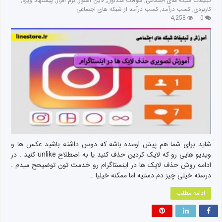
تبلیغات شبکه های اجتماعی
,
سوالات متداول
,
لاین استور
,
نرم افزار
,
پیشنهاد ویژه
,
کاربردی
,
کسب درآمد
,
کسب درآمد از شبکه های اجتماعی
4,258
0
شاید برای شما هم پیش اومده باشه که دوس داشته باشید عکس ها و
ویدیو هایی رو که لایک کردین حذف کنید یا به اصطلاح unlike کنید . در
ادامه روش حذف لایک ها در اینستاگرام رو خدمت تون توضیحح میدم .
درسته خیلی چیز دم دستیه اما ممکنه خیلیا …
ادامه مطلب