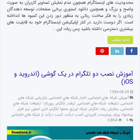
محدودیت های اینستاگرام همچون عدم نمایش تصاویر کاربران به صورت
واضح و بزرگ و همچنین دانلود استوری برخی صفحات، توسعه دهندگان
زیادی را به فکر ساخت رباتی به منظور دور زدن این کمبود ها انداخته
است. اگر دوست دارید در کنار اپلیکیشن اینستاگرام خود به قابلیت های
بیشتری دسترسی داشته باشید پس ربات این …
ادامه مطلب
آموزش نصب دو تلگرام در یک گوشی (اندروید و
iOS)
1396-08-29
آموزش شبکه های اجتماعی
,
اخبار شبکه های اجتماعی
,
بازاریابی شبکه های
اجتماعی
,
تبلیغات شبکه های اجتماعی
,
ترفند
,
تلگرام
,
رپورتاژ - تبلیغات شبکه های
اجتماعی
,
سفارش ربات تلگرام
,
شبکه توزیع محتوا تلگرام
,
لاین استور
,
نرم افزار
,
پیشنهاد ویژه
,
پینترست
,
کاربردی
,
کسب درآمد
,
کسب درآمد از شبکه های اجتماعی
3,864
6