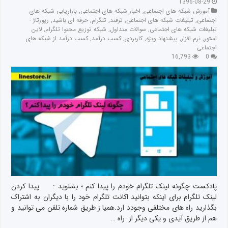
1396-08-29
آموزش شبکه های اجتماعی
,
اخبار شبکه های اجتماعی
,
بازاریابی شبکه های
اجتماعی
,
تبلیغات شبکه های اجتماعی
,
ترفند
,
تلگرام
,
حرفه ای باشید
,
رپورتاژ -
تبلیغات شبکه های اجتماعی
,
سوالات متداول
,
شبکه توزیع محتوا تلگرام
,
لاین
استور
,
نرم افزار
,
پیشنهاد ویژه
,
کاربردی
,
کسب درآمد
,
کسب درآمد از شبکه های
اجتماعی
16,793
0
پادکست چگونه لینک تلگرام خودم را پیدا کنم ؛ بشنوید : پیدا کردن
لینک تلگرام برای اینکه بتوانید اکانت تلگرام خود را با دیگران به اشتراک
بگذارید راه های مختلفی وجودد ارد.همیا ز طریق شماره تلفن می توانید و
هم از طریق آیدی و یکی دیگر از راه …