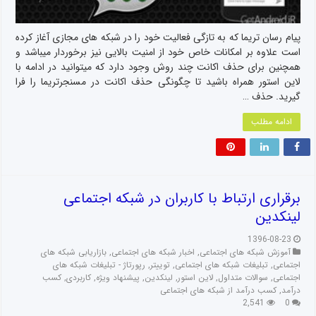
پیام رسان تریما که به تازگی فعالیت خود را در شبکه های مجازی آغاز کرده
است علاوه بر امکانات خاص خود از امنیت بالایی نیز برخوردار میباشد و
همچنین برای حذف اکانت چند روش وجود دارد که میتوانید در ادامه با
لاین استور همراه باشید تا چگونگی حذف اکانت در مسنجرتریما را فرا
گیرید. حذف …
ادامه مطلب
برقراری ارتباط با کاربران در شبکه اجتماعی
لینکدین
1396-08-23
آموزش شبکه های اجتماعی
,
اخبار شبکه های اجتماعی
,
بازاریابی شبکه های
اجتماعی
,
تبلیغات شبکه های اجتماعی
,
توییتر
,
رپورتاژ - تبلیغات شبکه های
اجتماعی
,
سوالات متداول
,
لاین استور
,
لینکدین
,
پیشنهاد ویژه
,
کاربردی
,
کسب
درآمد
,
کسب درآمد از شبکه های اجتماعی
2,541
0