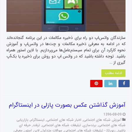
سازندگان واتس‌اپ دو راه برای ذخیره مکالمات در این برنامه گنجانده‌اند
که در ادامه به معرفی ذخیره مکالمات و چت‌ها در واتس‌اپ و آموزش
نحوه کارکرد آن‌ برای تمام سیستم‌عامل‌ها می‌پردازیم. با لاین استور همراه
باشید. توجه داشته باشید که در واتس اپ دو روش برای ذخیره یا بک‌آپ
گیری از …
ادامه مطلب
آموزش گذاشتن عکس بصورت پازلی در اینستاگرام
1396-08-09
آموزش شبکه های اجتماعی
,
اخبار شبکه های اجتماعی
,
اینستاگرام
,
بازاریابی
شبکه های اجتماعی
,
برندسازی
,
تبلیغات شبکه های اجتماعی
,
ترفند
,
حرفه ای
باشید
,
رپورتاژ - تبلیغات شبکه های اجتماعی
,
سوالات متداول
,
لاین استور
,
معرفی