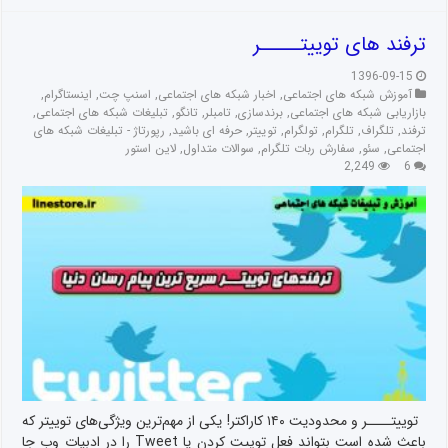
ترفند های توییتـــــر
1396-09-15
آموزش شبکه های اجتماعی
,
اخبار شبکه های اجتماعی
,
اسنپ چت
,
اینستاگرام
,
بازاریابی شبکه های اجتماعی
,
برندسازی
,
تامبلر
,
تانگو
,
تبلیغات شبکه های اجتماعی
,
ترفند
,
تلگراف
,
تلگرام
,
تولگرام
,
توییتر
,
حرفه ای باشید
,
رپورتاژ - تبلیغات شبکه های
اجتماعی
,
سئو
,
سفارش ربات تلگرام
,
سوالات متداول
,
لاین استور
2,249
6
توییتــــر و محدودیت ۱۴۰ کاراکتر! یکی از مهم‌ترین ویژگی‌های توییتر که
باعث شده است بتواند فعل توییت کردن یا Tweet را در ادبیات وب جا