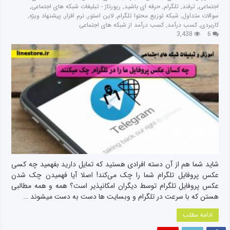
اجتماعی
,
ترفند
,
تلگرام
,
حرفه ای باشید
,
رپورتاژ - تبلیغات شبکه های اجتماعی
,
سوالات متداول
,
شبکه توزیع محتوا تلگرام
,
لاین استور
,
نرم افزار
,
پیشنهاد ویژه
,
کاربردی
,
کسب درآمد
,
کسب درآمد از شبکه های اجتماعی
3,438
6
شاید شما هم از آن دسته افرادی هستید که تمایل دارید بفهمید چه کسی
عکس پروفایل تلگرام شما را چک می‌کند! اصلا آیا فهمیدن چک شدن
عکس پروفایل تلگرام توسط دیگران امکانپذیر است؟ همه و همه مطالبی
هستن که با سرعت در تلگرام و وبسایت ها دست به دست میشوند …
ادامه مطلب