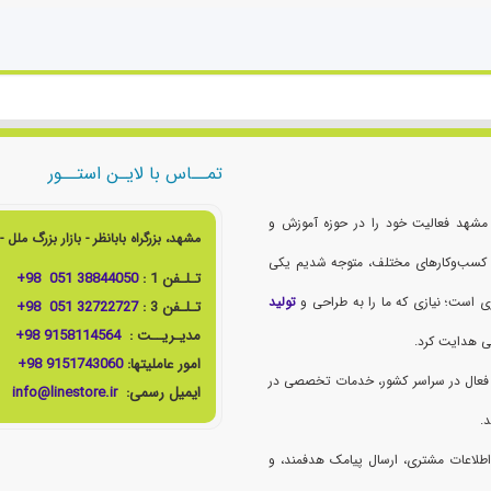
تمــاس با لایـن استــور
سال ۱۳۹۱ در مشهد فعالیت خود را در حوزه آموزش و
مشهد، بزرگراه بابانظر - بازار بزرگ ملل - طبقه دوم پلاک 4701 (
با کسب‌وکارهای مختلف، متوجه شدیم یکی
تـلـفن 1 :
38844050 051 98+
ی است؛ نیازی که ما را به طراحی و
تولید
تـلـفن 3 :
32722727 051 98+
مدیـریــت :
9158114564 98+
ی هدایت کرد.
امور عاملیتها:
9151743060 98+
 تیم متخصص و ۱۸۳ نمایندگی فعال در سراسر کشور، خدمات تخصصی در
ایمیل رسمی:
info@linestore.ir
د.
ی ثبت اطلاعات مشتری، ارسال پیامک هدفمند، و