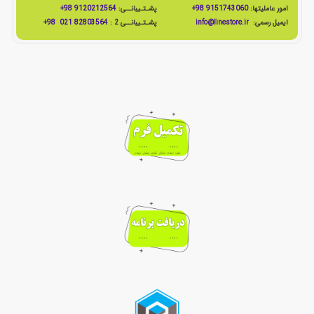
امور عاملیتها:
9151743060 98+
پشـتـیبانــی:
9120212564 98+
ایمیل رسمی:
info@linestore.ir
پشـتـیبانــی 2 :
82803564 021 98+