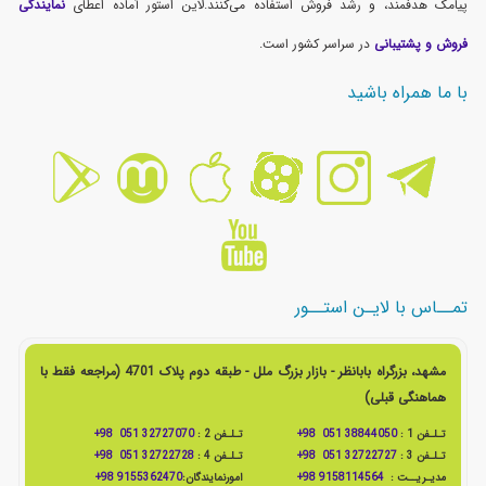
پیامک هدفمند، و رشد فروش استفاده می‌کنند.لاین استور آماده اعطای
نمایندگی
فروش و پشتیبانی
در سراسر کشور است.
با ما همراه باشید
تمــاس با لایـن استــور
مشهد، بزرگراه بابانظر - بازار بزرگ ملل - طبقه دوم پلاک 4701 (مراجعه فقط با
هماهنگی قبلی)
تـلـفن 1 :
38844050 051 98+
تـلـفن 2 :
32727070 051 98+
تـلـفن 3 :
32722727 051 98+
تـلـفن 4 :
32722728 051 98+
مدیـریــت :
9158114564 98+
امورنمایندگان:
9155362470 98+