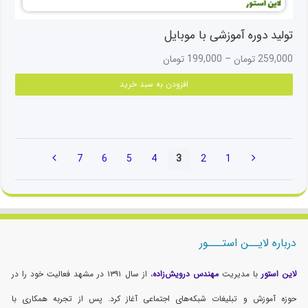
تولید دوره آموزشی با موبایل
Price
259,000
تومان
–
199,000
تومان
range:
این
افزودن به سبد خرید
199,000 تومان
محص
through
دارای
259,000 تومان
انواع
مختل
می
7
6
5
4
3
2
1
باشد
گزینه
ها
ممک
است
درباره لایــن استـــور
در
صفح
لاین استور
با مدیریت
مهندس درویش‌زاده
، از سال ۱۳۹۱ در مشهد فعالیت خود را در
محص
انتخ
حوزه آموزش و تبلیغات شبکه‌های اجتماعی آغاز کرد. پس از تجربه همکاری با
شوند