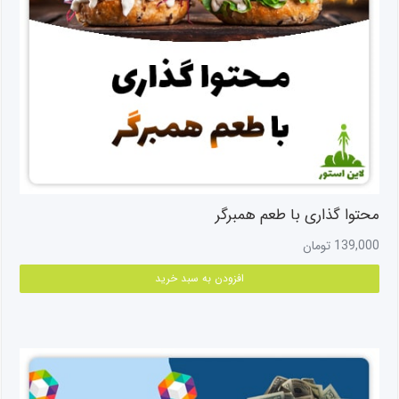
محص
انتخ
شوند
محتوا گذاری با طعم همبرگر
139,000
تومان
افزودن به سبد خرید