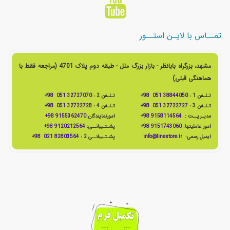
تمــاس با لایـن استــور
مشهد، بزرگراه بابانظر - بازار بزرگ ملل - طبقه دوم پلاک 4701 (مراجعه فقط با
هماهنگی قبلی)
تـلـفن 1 :
38844050 051 98+
تـلـفن 2 :
32727070 051 98+
تـلـفن 3 :
32722727 051 98+
تـلـفن 4 :
32722728 051 98+
مدیـریــت :
9158114564 98+
امورنمایندگان:
9155362470 98+
امور عاملیتها:
9151743060 98+
پشـتـیبانــی:
9120212564 98+
ایمیل رسمی:
info@linestore.ir
پشـتـیبانــی 2 :
82803564 021 98+