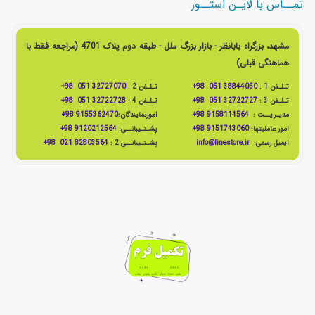
تمــاس با لایـن استــور
مشهد، بزرگراه بابانظر - بازار بزرگ ملل - طبقه دوم پلاک 4701 (مراجعه فقط با
هماهنگی قبلی)
تـلـفن 1 :
38844050 051 98+
تـلـفن 2 :
32727070 051 98+
تـلـفن 3 :
32722727 051 98+
تـلـفن 4 :
32722728 051 98+
مدیـریــت :
9158114564 98+
امورنمایندگان:
9155362470 98+
امور عاملیتها:
9151743060 98+
پشـتـیبانــی:
9120212564 98+
ایمیل رسمی:
info@linestore.ir
پشـتـیبانــی 2 :
82803564 021 98+