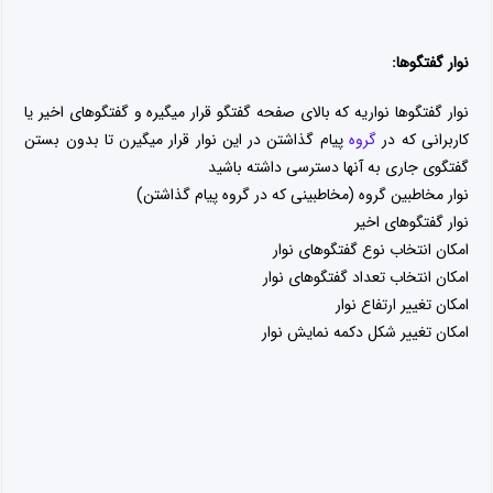
8 دیدگاه ها
آیدا
سلام میشه بگین چجوری باید دانلود خودکار رو تو این
برنامه غیر فعال کنم؟
پاسخ
م
من چگونه لینک رفرال در برنامه تلگراف باز کنم . ممنون
میشم یکی توضیح بده
پاسخ
تایگر
سلام ازش راضیم ولی موقع که تلگراف دوم نصب کردم
نمیتونم واردبشم میگه باید پیوند t.me این برنامه را دستی
تایید کنید که میندازه بیرون و جاشو نمیدونم دقیقا کدوم
قسمته این ممنون میشم راهنمایی کنین
پاسخ