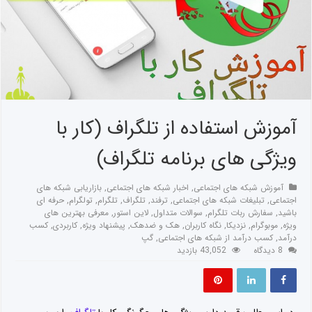
آموزش استفاده از تلگراف (کار با
ویژگی های برنامه تلگراف)
آموزش شبکه های اجتماعی
,
اخبار شبکه های اجتماعی
,
بازاریابی شبکه های
اجتماعی
,
تبلیغات شبکه های اجتماعی
,
ترفند
,
تلگراف
,
تلگرام
,
تولگرام
,
حرفه ای
باشید
,
سفارش ربات تلگرام
,
سوالات متداول
,
لاین استور
,
معرفی بهترین های
ویژه
,
موبوگرام
,
نزدیکا
,
نگاه کاربران
,
هک و ضدهک
,
پیشنهاد ویژه
,
کاربردی
,
کسب
درآمد
,
کسب درآمد از شبکه های اجتماعی
,
گپ
8 دیدگاه
43,052 بازدید