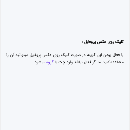
درباره زهرا طهماسبی
سلام.زهرا طهماسبی هستم. علاقه مند و فعال در شبکه
های اجتماعی و عاشق روانشناسی. مدتیه در زمینه تولید
محتوا مشغول فعالیت هستم.امیدوارم مطالب و اموزش
های سایت براتون مفید واقع بشه و شما هم طعم
شیرین کسب درامد از شبکه های اجتماعی رو بچشید.
تنها راه انجام دادن کار های عظیم دوست داشتن کاریه
که انجام میدین.اگه تا الان پیداش نکردین همچنان به جست و جو ادامه
بدین.
مقالات مرتبط