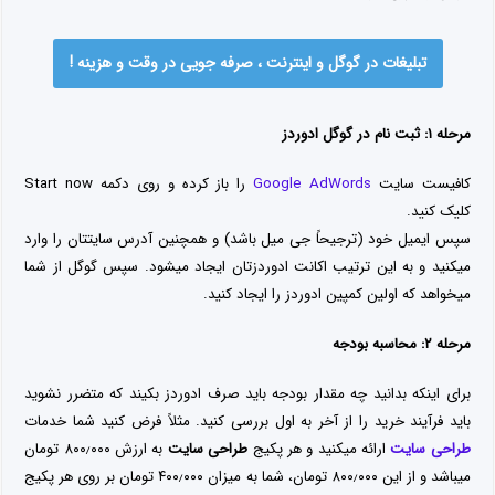
تبلیغات در گوگل و اینترنت ، صرفه جویی در وقت و هزینه !
مرحله ۱: ثبت نام در گوگل ادوردز
کافیست سایت
Google AdWords
را باز کرده و روی دکمه Start now
کلیک کنید.
سپس ایمیل خود (ترجیحاً جی میل باشد) و همچنین آدرس سایتتان را وارد
میکنید و به این ترتیب اکانت ادوردزتان ایجاد میشود. سپس گوگل از شما
میخواهد که اولین کمپین ادوردز را ایجاد کنید.
مرحله ۲: محاسبه بودجه
برای اینکه بدانید چه مقدار بودجه باید صرف ادوردز بکیند که متضرر نشوید
باید فرآیند خرید را از آخر به اول بررسی کنید. مثلاً فرض کنید شما خدمات
طراحی سایت
ارائه میکنید و هر پکیج
طراحی سایت
به ارزش ۸۰۰٫۰۰۰ تومان
میباشد و از این ۸۰۰٫۰۰۰ تومان، شما به میزان ۴۰۰٫۰۰۰ تومان بر روی هر پکیج