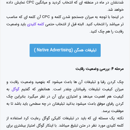
شدنشان در ماه در منطقه ای که انتخاب کردید و میانگین CPC نمایش داده
خواهد شد.
در اینجا با توجه به میزان جستجو شدن کلمه و CPC آن کلمه ای که مناسب
تر میباشد را انتخاب کنید. البته قبل از انتخاب حتمی
کلمه کلیدی
باید وضعیت
رقابت را هم چک کنید.
تبلیغات همگن (Native Advertising )
مرحله ۴: بررسی وضعیت رقابت
چک کردن رقبا و تبلیغات آن ها باعث میشود که بفهمید وضعیت رقابت و
میزان کیفیت تبلیغات رقیبانتان چقدر است. همانطور که گفتیم
گوگل
به
کیفیت هم اهمیت میدهد و امتیازی برای آن در نظر میگیرد بنابراین چک
کردن رقبای موفق باعث میشود بدانید تبلیغتان در چه سطحی باید باشد تا به
موفقیت برسد.
نکته: یک مسئله ای که باید در تبلیغات کلیکی گوگل رعایت کرد استفاده از
کلمه کلیدی مورد نظر در متن تبلیغ میباشد. با اینکار گوگل امتیاز بیشتری برای