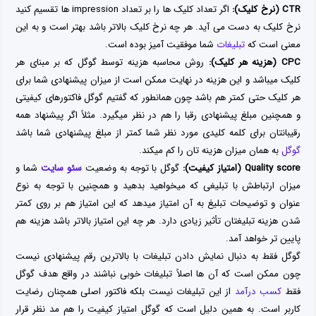
CTR (نرخ کلیک):
اگر تعداد کلیک ها را بر تعداد impression ها تقسیم کنید
نرخ کلیک به دست می آید. هر چه نرخ کلیک بالاتر باشد بهتر است و به این
معنی است که
تبلیغات
شما موفقیت آمیز بوده است.
CPC (هزینه هر کلیک):
روش محاسبه هزینه توسط گوگل که بر مبنای هر
کلیک میباشد و این هزینه در نهایت ممکن است از میزان پیشنهادی شما برای
هر کلیک حتی کمتر هم باشد چون همانطور که گفتیم گوگل فاکتورهای کیفیتی
و همچنین مبلغ پیشنهادی رقبا را هم در نظر میگیرد. مثلاً اگر پیشنهاد همه
رقیبانتان برای کلمه کلیدی مورد نظر شما کمتر از مبلغ پیشنهادی شما باشد
گوگل
به همان میزان هزینه تان را کم میکند.
Quality score (امتیاز کیفیت):
گوگل با توجه به وضعیت
سئو سایت
شما و
میزان ارتباطش با تبلیغی که میخواهید بدهید و همچنین با توجه به نوع
عنوان و توضیحات تبلیغ به آن امتیاز میدهد که این امتیاز هم بر روی کمتر
شدن هزینه تبلیغتان تأثیر زیادی دارد. هر چه این امتیاز بالاتر باشد هزینه هم
پایین تر خواهد آمد.
گوگل فقط به دنبال نمایش دادن تبلیغات با بالاترین رقم پیشنهادی نیست
چون ممکن است که آن ها اصلاً تبلیغات خوبی نباشند در واقع هدف گوگل
فقط
کسب درآمد
از این تبلیغات نیست بلکه فاکتور اصلی همچنان رضایت
کاربر است. به همین دلیل است که گوگل امتیاز کیفیت را هم مد نظر قرار