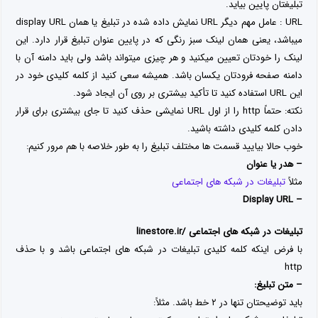
تبلیغتان پایین بیاید.
URL : عامل مهم دیگر URL نمایش داده شده در تبلیغ یا همان display URL
میباشد، یعنی همان لینک سبز رنگی که در پایین عنوان تبلیغ قرار دارد. این
لینک را خودتان تعیین میکنید و هر چیزی میتواند باشد ولی باید دامنه آن با
دامنه صفحه فرودتان یکسان باشد. همیشه سعی کنید از کلمه کلیدی خود در
این URL استفاده کنید تا تأکید بیشتری بر روی آن ایجاد شود.
نکته: حتماً http را از اول URL نمایشی حذف کنید تا جای بیشتری برای قرار
دادن کلمه کلیدی داشته باشید.
خوب حالا بیایید قسمت ها مختلف تبلیغ را به طور خلاصه با هم مرور کنیم:
– هدر یا عنوان
مثلاً
تبلیغات در شبکه های اجتماعی
– Display URL
linestore.ir/ تبلیغات در شبکه های اجتماعی
با فرض اینکه کلمه کلیدی تبلیغات در شبکه های اجتماعی باشد و با حذف
http
– متن تبلیغ:
باید توضیحتان تنها در ۲ خط باشد. مثلاً: