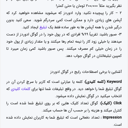
نظر بگیرید مثلاً ۲۰۰٫۰۰۰ تومان یا حتی کمتر!
۲ – کار را پیچیده نکنید: وارد ادوردز که میشوید مشاهده خواهید کرد که
آپشن های زیادی دارد و ممکن است کمی سردرگم شوید. سعی کنید بدون
درگیر شدن با همه آپشن ها به طور ساده فقط یک
تبلیغ
ایجاد کنید.
۳- صبور باشید: تقریباً ۹۹% افرادی که در پول خود را در گوگل ادوردز از دست
میدهند یا خیلی زود کار را نیمه تمام رها میکنند و یا مقدار زیادی از پول خود
را در زمان خیلی کم مصرف میکنند. پس صبور باشید کمی زمان میبرد تا
کمپین تبلیغاتتان در گوگل جواب دهد.
آشنایی با برخی اصطلاحات رایج در گوگل ادوردز
Keyword (کلمه کلیدی):
کلمه یا عبارتی است که کاربر با سرچ کردن آن در
گوگل تبلیغ شما را خواهد دید. در واقع تبلیغات شما تنها برای
کلمات کلیدی
که
انتخاب میکنید در گوگل نمایش داده میشود.
Click (کلیک):
گوگل تعداد کلیک هایی که بر روی تبلیغ شما شده است را
کنترل میکند و هزینه را بر حسب آن ها حساب میکند.
Impression :
تعداد دفعاتی است که تبلیغ شما به کاربران نمایش داده شده
است.