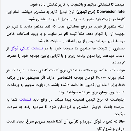
میدهد تا تبلیغاتی مرتبط و باکیفیت به کاربر نمایش داده شود.
Conversion rate (نرخ تبدیل):
نرخ تبدیل کاربر به مشتری میباشد. تمام این
کارها در نهایت باید منجر به خرید و تبدیل کاربر به مشتری شود.
البته منظور از خرید در واقع عملیاتی است که شما مدنظر دارید تا کاربر در
نهایت آن را انجام دهد. مثلاً ثبت نام در سایت و یا ورود اطلاعات خاص
توسط کاربر میتواند برخی از این اهداف و عملیات ها باشد.
بسیاری از شرکت ها میلیون ها سرمایه خود را در
تبلیغات کلیکی گوگل
از
دست میدهند زیرا بدون برنامه ریزی و با کارآیی پایین بودجه خود را مصرف
کرده اند.
فرض کنید ۱۰ کمپین مختلف تبلیغاتی برای کلمات کلیدی مختلف دارید که هر
کدام روزانه ۴۰٫۰۰۰ تومان بودجه اختصاصی دارند اگر همینطور بدون برنامه
فقط برای ۱ ماه این کمپین ها ادامه داشته باشند در نهایت مجبور به پرداخت
۱۲ میلیون تومان برای هر کدام خواهید بود!
اینجاست که نرخ تبدیل اهمیت پیدا میکند در واقع باید
تبلیغات
شما به
سرعت باعث افزایش مشتری و فروشتان شود تا سرمایه رفته به سرعت
برگردد.
حالا که کمی با گوگل ادوردز و کارآیی آن آشنا شدیم میرویم سراغ ایجاد اکانت
در آن و شروع کار: