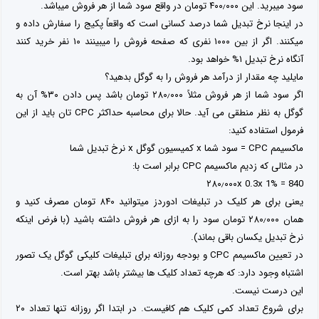
سود میبرید. این ۴۰۰٫۰۰۰ تومان در واقع سود شما از هر فروش میباشد.
در اینجا نرخ تبدیل شما درصد کسانی است که واقعاً پکیج را سفارش داده و
میکنند. اگر از بین ۱۰۰۰ نفری که صفحه فروش را میبینند ۱۰ نفر خرید کنند
آنگاه نرخ تبدیل ۱% خواهد بود.
مایلید چه مقدار از درآمد هر فروش را به گوگل بدهید؟
اگر سود شما از هر فروش مثلاً ۲۸۰٫۰۰۰ تومان باشد پس دادن ۳۰% آن به
گوگل به نظر منطقی می آید. حالا برای محاسبه حداکثر CPC تان باید از این
فرمول استفاده کنید:
ماکسیمم CPC = سود شما x کمیسیون گوگل x نرخ تبدیل شما
در مثالی که زدیم ماکسیمم CPC برابر است با:
۲۸۰٫۰۰۰x 0.3x 1% = 840
یعنی برای هر کلیک در تبلیغات ادوردز میتوانید ۸۴۰ تومان مصرف کنید و
همان ۲۸۰٫۰۰۰ تومان سود را به ازای هر فروش داشته باشید (با فرض اینکه
نرخ تبدیل یکسان باقی بماند).
در تعیین ماکسیمم CPC و بودجه روزانه برای تبلیغات کلیکی گوگل یک تصور
اشتباه وجود دارد: که هرچه تعداد کلیک ها بیشتر باشد بهتر است.
این درست نیست.
برای شروع تعداد کمی کلیک هم کافیست. در ابتدا اگر روزانه تنها تعداد ۲۰