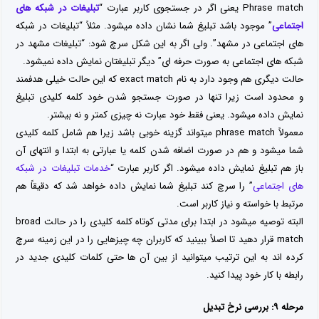
Phrase match یعنی اگر در جستجوی کاربر عبارت “
تبلیغات در شبکه های
اجتماعی
” موجود باشد تبلیغ شما نشان داده میشود. مثلاً “تبلیغات در شبکه
های اجتماعی در مشهد”. ولی اگر به این شکل سرچ شود: “تبلیغات مشهد در
شبکه های اجتماعی به صورت حرفه ای” دیگر تبلیغتان نمایش داده نمیشود.
حالت دیگری هم وجود دارد به نام exact match که این حالت خیلی هدفمند
و محدود است زیرا تنها در صورت جستجو شدن خود کلمه کلیدی تبلیغ
نمایش داده میشود. یعنی فقط خود عبارت نه چیزی کمتر و نه بیشتر.
معمولاً phrase match میتواند گزینه خوبی باشد زیرا هم شامل کلمه کلیدی
شما میشود و هم در صورت اضافه شدن کلمه یا عبارتی به ابتدا و انتهای آن
باز هم تبلیغ نمایش داده میشود. اگر کاربر عبارت “
خدمات تبلیغات در شبکه
های اجتماعی
” را سرچ کند تبلیغ شما نمایش داده خواهد شد که دقیقاً هم
مرتبط با خواسته و نیاز کاربر است.
البته توصیه میشود در ابتدا برای مدتی کوتاه کلمه کلیدی را در حالت broad
match قرار دهید تا اصلاً ببینید که کاربران چه چیزهایی را در این زمینه سرچ
کرده اند به این ترتیب میتوانید از بین آن ها حتی کلمات کلیدی جدید در
رابطه با کار خود پیدا کنید.
مرحله ۹: بررسی نرخ تبدیل