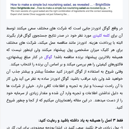
در واقع گوگل ادوردز جایی است که شرکت های مختلف سعی میکنند توسط
آن برای
کلمه کلیدی
مورد نظر خود در صدر نتایج جستجوی گوگل قرار بگیرند
البته با پرداخت هزینه. ادوردز مانند مناقصه عمل میکند، شرکت های مختلف
برای هر کلیک میزان مشخصی پول پیشنهاد میکنند ولی اینطور نیست که
همیشه بالاترین پیشنهاد برنده مناقصه باشد!
گوگل
در کنار مبلغ پیشنهادی،
فاکتورهای کیفیتی را هم بررسی میکند و بر اساس آن برنده را انتخاب میکند.
وقتی شروع به استفاده از گوگل ادوردز کنید مطمئناً بیشتر و بیشتر جذب آن
خواهید شد ولی باید مراقب باشید: گوگل ادوردز ساده به نظر می آید ولی کار
با آن راحت نیست! و نیاز به تجربه و اطلاعات کافی دارد. خیلی از شرکت ها
به دلیل نداشتن اطلاعات و تجربه وارد آن شده و مقدار زیادی از سرمایه خود
را از دست میدهند. در این مقاله راهنماییتان میکنیم که از کجا و چطور شروع
کنید.
فقط ۳ اصل را همیشه به یاد داشته باشید و رعایت کنید:
۱- پول زیادی خرج نکنید: سعی کنید در ایتدا بودجه محدودی برای این کار در