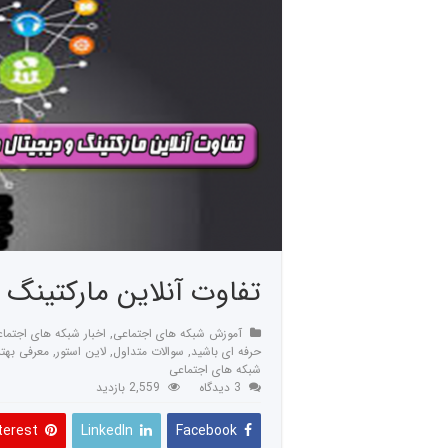
تفاوت آنلاین مارکتینگ
آموزش شبکه های اجتماعی
,
اخبار شبکه های اجتما
حرفه ای باشید
,
سوالات متداول
,
لاین استور
,
معرفی بهت
شبکه های اجتماعی
3 دیدگاه
2,559 بازدید
terest
LinkedIn
Facebook