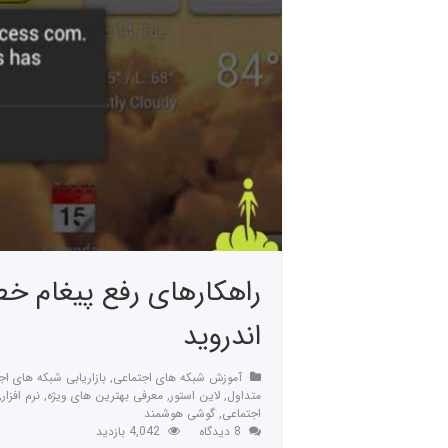
راهکارهای رفع پیغام خطا
اندروید
آموزش شبکه های اجتماعی
,
بازاریابی شبکه های اج
متداول
,
لاین استور
,
معرفی بهترین های ویژه
,
نرم افزار
,
اجتماعی
,
گوشی هوشمند
8 دیدگاه
4,042 بازدید