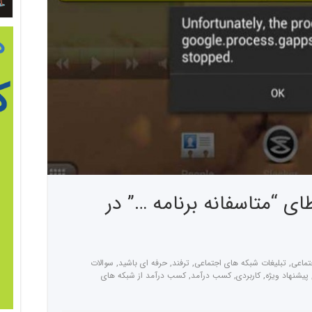
ی “متاسفانه برنامه …” در
تماعی
,
تبلیغات شبکه های اجتماعی
,
ترفند
,
حرفه ای باشید
,
سوالات
پیشنهاد ویژه
,
کاربردی
,
کسب درآمد
,
کسب درآمد از شبکه های