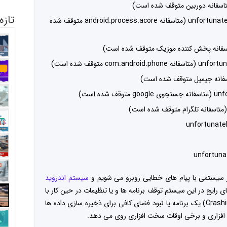
تازه
unfortunately android.process.acore has stopped (متاسفانه android.process.acore متوقف شده
c متوقف شده است)
ده است)
unfortunate
unfortuna
 سیستمی با پیام های خطایی روبرو می شویم و
سیستم اندروید
رایج در این سیستم توقف برنامه ها و یا تنظیمات در حین کار با
آنها می باشد که معمولا در زمان کِرَش شدن(Crashing) یک برنامه یا نبود فضای کافی برای ذخیره سازی داده ها