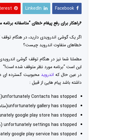
terest
LinkedIn
Facebook
۶راهکار برای رفع پیغام خطای “متاسفانه برنامه موردنظر متوقف شده است” در دستگاه های اندرویدی
اگر یک گوشی اندرویدی دارید، در هنگام توقف گ
خطاهای متفاوت اندروید چیست؟
مطمئنا شما نیز در هنگام توقف گوشی اندرویدی
این است “برنامه مورد نظر متوقف شده است!”
در عین حال که
اندروید
محبوبیت گسترده ای در
داشته باشد پیام هایی از قبیل :
unfortunately Contacts has stopped(متاسفانه مخاطبین متوقف شده است)
unfortunately gallery has stopped(متاسفانه گالری متوقف شده است)
unfortunately google play store has stopped (متاسفانه گوگل پلی استور مت
unfortunately settings has stopped (متاسفانه تنظیمات متوقف شده است)
unfortunately google play service has stopped (متاسفانه گوگل پلی سرویس