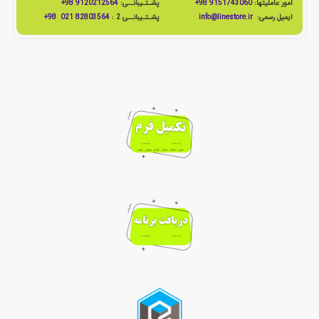
امور عاملیتها:
9151743060 98+
پشـتـیبانــی:
9120212564 98+
ایمیل رسمی:
info@linestore.ir
پشـتـیبانــی 2 :
82803564 021 98+