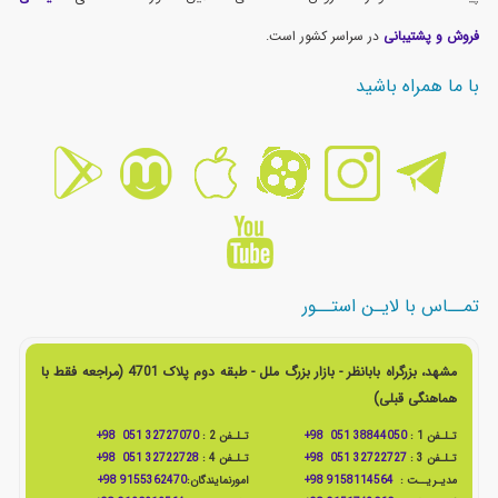
فروش و پشتیبانی
در سراسر کشور است.
با ما همراه باشید
تمــاس با لایـن استــور
مشهد، بزرگراه بابانظر - بازار بزرگ ملل - طبقه دوم پلاک 4701 (مراجعه فقط با
هماهنگی قبلی)
تـلـفن 1 :
38844050 051 98+
تـلـفن 2 :
32727070 051 98+
تـلـفن 3 :
32722727 051 98+
تـلـفن 4 :
32722728 051 98+
مدیـریــت :
9158114564 98+
امورنمایندگان:
9155362470 98+