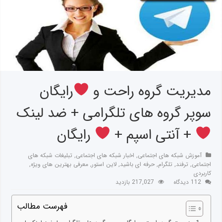
مدیریت گروه راحت و
رایگان
سوپر گروه های تلگرامی + ضد لینک
+ آنتی اسپم +
رایگان
آموزش شبکه های اجتماعی
,
اخبار شبکه های اجتماعی
,
تبلیغات شبکه های
اجتماعی
,
ترفند
,
تلگرام
,
حرفه ای باشید
,
لاین استور
,
معرفی بهترین های ویژه
,
کاربردی
112 دیدگاه
217,027 بازدید
فهرست مطالب