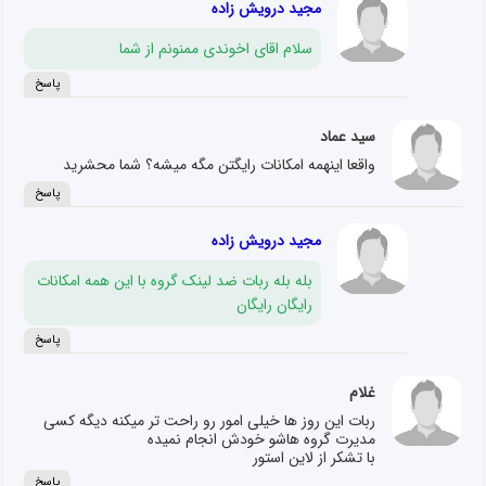
مجید درویش زاده
سلام اقای اخوندی ممنونم از شما
پاسخ
سید عماد
واقعا اینهمه امکانات رایگتن مگه میشه؟ شما محشرید
پاسخ
مجید درویش زاده
بله بله ربات ضد لینک گروه با این همه امکانات
رایگان رایگان
پاسخ
غلام
ربات این روز ها خیلی امور رو راحت تر میکنه دیگه کسی
مدیرت گروه هاشو خودش انجام نمیده
با تشکر از لاین استور
پاسخ