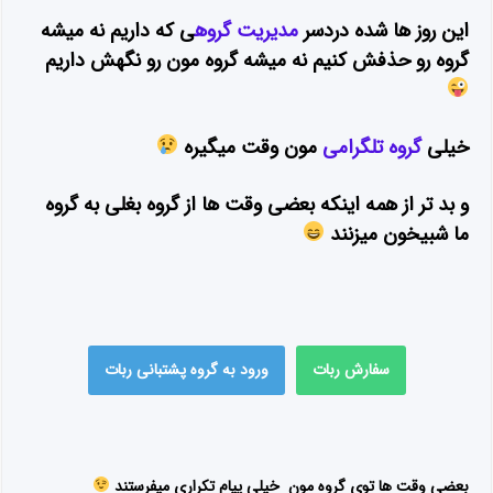
این روز ها شده دردسر
مدیریت گروه
ی که داریم نه میشه
گروه رو حذفش کنیم نه میشه گروه مون رو نگهش داریم
خیلی
گروه تلگرامی
مون وقت میگیره
و بد تر از همه اینکه بعضی وقت ها از گروه
بغلی به گروه
ما
شبیخون
میزنند
سفارش ربات
ورود به گروه پشتبانی ربات
بعضی وقت ها توی گروه مون خیلی پیام تکراری میفرستند