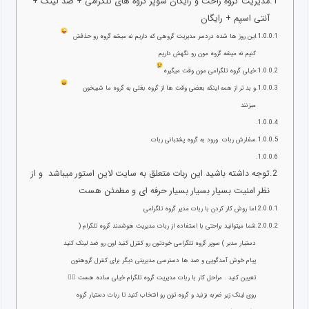
مدیریت گروه راحت و رایگان سوپر گروه های تلگرامی + ضد لینک +
آنتی اسپم + رایگان
این روز ها شده دردسر مدیریت گروهی که داریم نه میشه گروه رو حذفش
کنیم نه میشه گروه مون رو نگهش داریم
خیلی گروه تلگرامی مون وقت میگیره
و بد تر از همه اینکه بعضی وقت ها از گروه بغلی به گروه ما شبیخون
میزنند
سفارش ربات ورود به گروه پشتبانی ربات
توجه داشته باشید این ربات متعلق به سایت لاین استور میباشد و از
نظر امنیت بسیار بسیار بسیار حرفه ای و مطمئن هست
اما روش کار کردن با ربات مدیر گروه تلگرامی
شما میتوانید براحتی با استفاده از ربات مدیریت هوشمند گروه تلگرام (
دستیار مدیر ) سوپر گروه تلگرامی خودتون رو کنترل کنید اون رو ضد لینک کنید
پیام خوش آمدگویی و صد ها دسترسی مدیریتی دیگر برای کنترل گروهتون
تعیین کنید . مراحل کار با ربات مدیریت گروه تلگرام خیلی ساده هست ۱⃣
روی لینک زیر ضربه بزنید و گروه تون رو انتخاب کنید تا ربات دستیار گروه