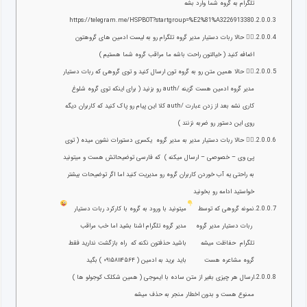
تلگرام به گروه شما وارد بشه
https://telegram.me/HSPBOT?startgroup=%E2%81%A3226913380
۲⃣ حالا ربات دستیار مدیر گروه تلگرام رو به لیست ادمین های گروهتون
اضافه کنید ( خیالتون راحت باشه ما مراقب گروه شما هستیم )
۳⃣ حالا همین متن رو به گروه تون ارسال کنید و توی گروهی که ربات دستیار
مدیر گروه ادمین هست گزینه /auth رو بزنید ( برای اینکه توی گروه شلوغ
کاری نشه بعد از زدن عبارت /auth کلا این پیام رو پاک کنید که کاربران دیگه
روی این دستور رو ضربه نزنند )
۴⃣ حالا ربات دستیار مدیر به مدیر گروه یکسری دستورات نشون میده ( توی
پی وی – خصوصی – ارسال میکنه ) که فارسی توضیحاتش هست و میتونید
به راحتی یه آب خوردن کاربران گروه رو مدیریت کنید اما اگر توضیحات بیشتر
خواستید ادامه رو بخونید
نمونه گروهی که توسط
میتونید با ورود به گروه با کارکرد ربات دستیار
ربات دستیار مدیر گروه
مدیر گروه تلگرام اشنا بشید اما خب مراقب
تلگرام حفاظت میشه
باشید حذفتون نکنه که راه بازگشت ندارید فقط
گروه مشاعره هست
باید برید به ادمین ( ۰۹۱۵۸۱۱۴۵۶۴ ) بگید
ارسال هر چیزی بغیر از متن ساده با ایموجی ( همین شکلک کوجولو ها )
ممنوع هست و بدون اخطار منجر به حذف میشه