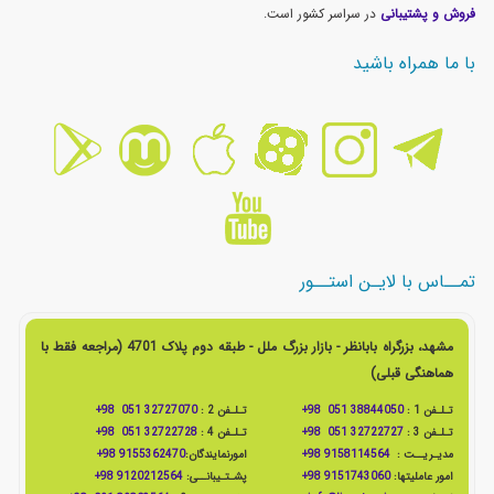
فروش و پشتیبانی
در سراسر کشور است.
با ما همراه باشید
تمــاس با لایـن استــور
مشهد، بزرگراه بابانظر - بازار بزرگ ملل - طبقه دوم پلاک 4701 (مراجعه فقط با
هماهنگی قبلی)
تـلـفن 1 :
38844050 051 98+
تـلـفن 2 :
32727070 051 98+
تـلـفن 3 :
32722727 051 98+
تـلـفن 4 :
32722728 051 98+
مدیـریــت :
9158114564 98+
امورنمایندگان:
9155362470 98+
امور عاملیتها:
9151743060 98+
پشـتـیبانــی:
9120212564 98+