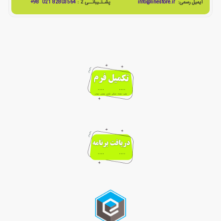
ایمیل رسمی:
info@linestore.ir
پشـتـیبانــی 2 :
82803564 021 98+