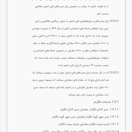
با ما همراه باشید تا بیشتر در خصوص پنل ممبر فالور لاین استور باهاتون
صحبت کنم .
پنل ممبر فالور و نوتیفیکیشن لاین استور به عنوان بزرگترین فعالترین و امن
ترین پنل تبلیغاتی شبکه های اجتماعی کشور از سال ۱۳۹۶ با مدیریت مهندس
درویش زاده راه اندازی شده که با داشتن بیش از ۲۴۰۰۰ کاربر تاکنون بیش
از ۷۰۰۰ سفارش ممبر تلگرام ۶۵۰۰ سفارش فالوور اینستاگرام و جمعا در بقیه
سفارشات تبلیغاتی بالغ بر ۲۱۰۰۰ سفارش در خصوص شبکه های اجتماعی و
تبلیغات نوتیفیکیشن و سفارشات مختلف بازدید سایت ثبت شده است که
موجب رضایت ۹۹ درصدی کاربران لاین استور شده .
اما در کل خدمات پنل ممبر فالور لاین استور بیش از صد سرویس میباشد که
هر کدام دارای پنج تا ده مقدار قابل سفارش میباشد که مجموعا چیزی حدود
۷۰۰ شکل ثبت سفارش افزایشی را در اختیار شما قرار میدهد که دسته بندی
ثبت سفارش به صورت کلی ذیل میباشد .
خدمات تلگرام
ممبر کانال تلگرام سفارش ممبر کانال تلگرام
ممبر سوپر گروه تلگرام سفارش ممبر سوپر گروه تلگرام
بازدید پست تلگرام سفارش بازدید پست تلگرام
لایک و رای نظر سنجی تلگرام سفارش لایک و نظرسنجی تلگرام