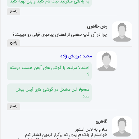
به راحتی میتونید ثبت نام کنید و پنل تهیه کنید
پاسخ
رض-طاهری
چرا در آی گپ بعضی از اعضای پیامهای قبلی رو میبینند؟
پاسخ
مجید درویش زاده
احتمالا مرتبط با گوشی های آیفن هست درسته
؟
معمولا این مشکل در گوشی های آیفن پیش
میاد
پاسخ
ظاهری
سلام به لاین استور
خواستم از بلک فرایدی که برگزار کردین تشکر کنم