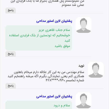
من نمیتونستم پنل همکاری بگیرم اما با بلک فرایدی این
عملی شد ممنونم
پاسخ
پشتیبان لاین استور مداحی
سلام جناب ظاهری عزیز
خوشحالیم که تونستین از بلک فرایدی استفاده
کنید
موفق باشید
پاسخ
نوید
سلام مهندس من به این کار علاقه دارم میخام باهتون
همکاری کنم یعنی نمایندگی بگیرم اگه میشه راهنمایم کنید
شماره تماسمم ۰۹۳۰****۴۲۸
پاسخ
پشتیبان لاین استور مداحی
سلام و درود