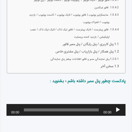
فالور توییتر / لایک توییتر / ریتوییت توییتر / کامنت توییتر / رای توییتر
فالور لینکدین
سابسکرایبر یوتیوب | فالور یوتیوب / لایک یوتیوب / کامنت یوتیوب / بازدید
یوتیوب / اشتراک یوتیوب
فالور پینترست / لایک پینترست / فالور تیک تاک / لایک تیک تاک / نصب
اپلیکیشن / بازدید کننده وبسایت
پنل کاربری / پنل رایگان / پنل ممبر فالور
پنل همکار / پنل بازاریاب / پنل مشتری خاص
پنل نمایندگی ممبر و فالور اطلاعات بیشتر پنل نمایندگی
سخن آخر
پادکست چطور پنل ممبر داشته باشم ؛ بشنوید :
00:00
00:00