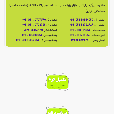
مشهد، بزرگراه بابانظر - بازار بزرگ ملل - طبقه دوم پلاک 4701 (مراجعه فقط با
هماهنگی قبلی)
تـلـفن 1 :
38844050 051 98+
تـلـفن 2 :
32727070 051 98+
تـلـفن 3 :
32722727 051 98+
تـلـفن 4 :
32722728 051 98+
مدیـریــت :
9158114564 98+
امورنمایندگان:
9155362470 98+
امور عاملیتها:
9151743060 98+
پشـتـیبانــی:
9120212564 98+
ایمیل رسمی:
info@linestore.ir
پشـتـیبانــی 2 :
82803564 021 98+