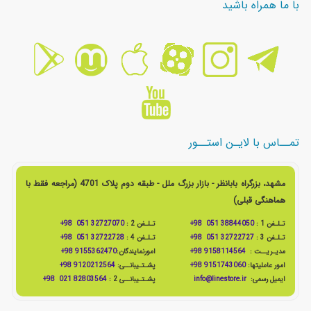
با ما همراه باشید
تمــاس با لایـن استــور
مشهد، بزرگراه بابانظر - بازار بزرگ ملل - طبقه دوم پلاک 4701 (مراجعه فقط با
هماهنگی قبلی)
تـلـفن 1 :
38844050 051 98+
تـلـفن 2 :
32727070 051 98+
تـلـفن 3 :
32722727 051 98+
تـلـفن 4 :
32722728 051 98+
مدیـریــت :
9158114564 98+
امورنمایندگان:
9155362470 98+
امور عاملیتها:
9151743060 98+
پشـتـیبانــی:
9120212564 98+
ایمیل رسمی:
info@linestore.ir
پشـتـیبانــی 2 :
82803564 021 98+