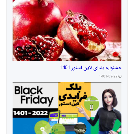
جشنواره یلدای لاین استور 1401
1401-09-29