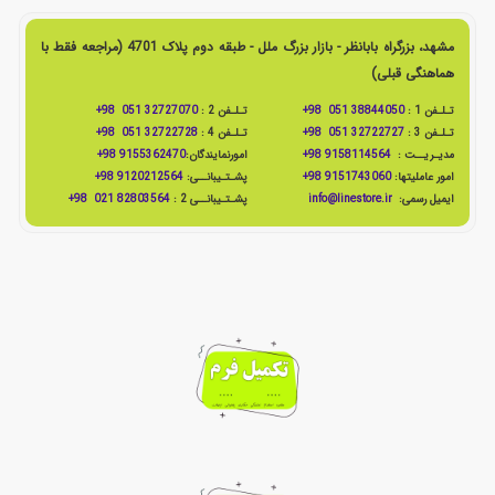
مشهد، بزرگراه بابانظر - بازار بزرگ ملل - طبقه دوم پلاک 4701 (مراجعه فقط با
هماهنگی قبلی)
تـلـفن 1 :
38844050 051 98+
تـلـفن 2 :
32727070 051 98+
تـلـفن 3 :
32722727 051 98+
تـلـفن 4 :
32722728 051 98+
مدیـریــت :
9158114564 98+
امورنمایندگان:
9155362470 98+
امور عاملیتها:
9151743060 98+
پشـتـیبانــی:
9120212564 98+
ایمیل رسمی:
info@linestore.ir
پشـتـیبانــی 2 :
82803564 021 98+