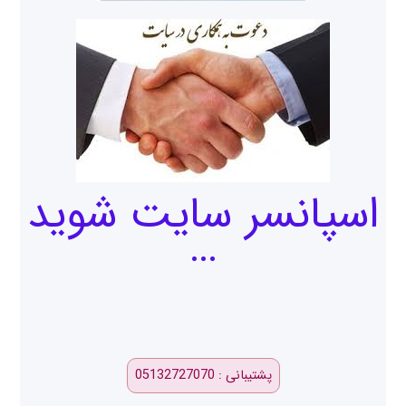
اسپانسر سایت شوید
…
پشتیبانی : 05132727070