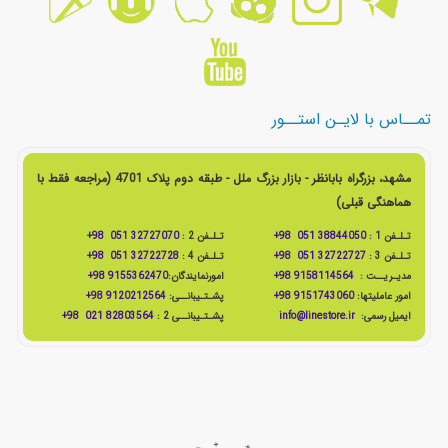
تمــاس با لایـن استــور
مشهد، بزرگراه بابانظر - بازار بزرگ ملل - طبقه دوم پلاک 4701 (مراجعه فقط با
هماهنگی قبلی)
تـلـفن 1 :
38844050 051 98+
تـلـفن 2 :
32727070 051 98+
تـلـفن 3 :
32722727 051 98+
تـلـفن 4 :
32722728 051 98+
مدیـریــت :
9158114564 98+
امورنمایندگان:
9155362470 98+
امور عاملیتها:
9151743060 98+
پشـتـیبانــی:
9120212564 98+
ایمیل رسمی:
info@linestore.ir
پشـتـیبانــی 2 :
82803564 021 98+