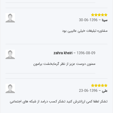
سینا
–
1396-06-30
نمره
5
از 5
مشاوره تبلیغات خیلی عالییی بود
zahra kheiri
–
1396-08-09
ممنون دوست عزیز از نظر گرمابخشت برامون
علی
–
1396-06-23
نمره
5
از 5
تشکر لطفا کمی ارزانترش کنید تشکر کسب درامد از شبکه های اجتماعی