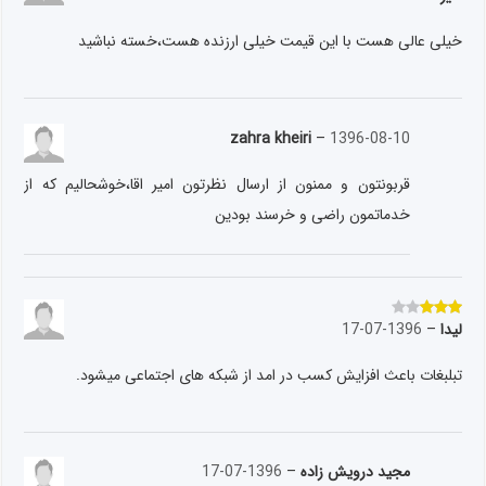
خیلی عالی هست با این قیمت خیلی ارزنده هست،خسته نباشید
zahra kheiri
–
1396-08-10
قربونتون و ممنون از ارسال نظرتون امیر اقا،خوشحالیم که از
خدماتمون راضی و خرسند بودین
لیدا
–
1396-07-17
نمره
3
از 5
تبلبغات باعث افزایش کسب در امد از شبکه های اجتماعی میشود.
مجید درویش زاده
–
1396-07-17