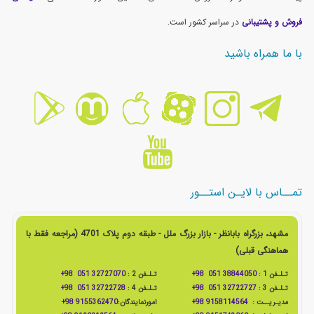
فروش و پشتیبانی
در سراسر کشور است.
با ما همراه باشید
تمــاس با لایـن استــور
مشهد، بزرگراه بابانظر - بازار بزرگ ملل - طبقه دوم پلاک 4701 (مراجعه فقط با
هماهنگی قبلی)
تـلـفن 1 :
38844050 051 98+
تـلـفن 2 :
32727070 051 98+
تـلـفن 3 :
32722727 051 98+
تـلـفن 4 :
32722728 051 98+
مدیـریــت :
9158114564 98+
امورنمایندگان:
9155362470 98+