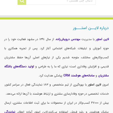
گزینه
ها
ممک
است
در
درباره لایــن استـــور
صفح
محص
لاین استور
با مدیریت
مهندس درویش‌زاده
، از سال ۱۳۹۱ در مشهد فعالیت خود را در
انتخ
حوزه آموزش و تبلیغات شبکه‌های اجتماعی آغاز کرد. پس از تجربه همکاری با
شوند
کسب‌وکارهای مختلف، متوجه شدیم یکی از نیازهای اصلی آن‌ها حفظ مشتریان
قدیمی و افزایش وفاداری است؛ نیازی که ما را به طراحی و
تولید دستگاه‌های باشگاه
مشتریان
و
سامانه‌های هوشمند CRM
پیامکی هدایت کرد.
امروز،
لاین استور
با بهره‌گیری از تیم متخصص و ۱۸۳ نمایندگی فعال در سراسر کشور،
خدمات تخصصی در حوزه وفادارسازی مشتری و ارتباط هوشمند با آن‌ها ارائه می‌دهد.
بیش از ۴۷۰۰۰ کسب‌وکار در ایران از محصولات ما برای ثبت اطلاعات مشتری، ارسال
پیامک هدفمند، و رشد فروش استفاده می‌کنند.لاین استور آماده اعطای
نمایندگی