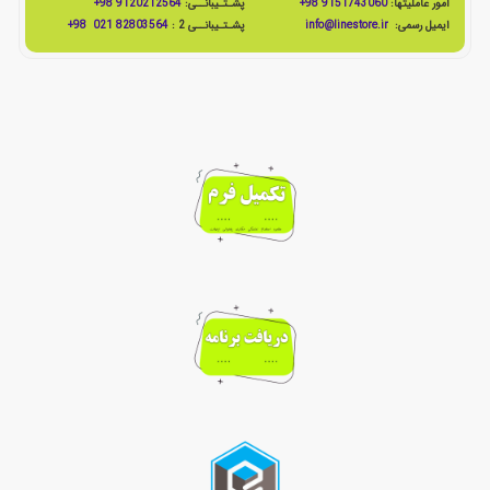
امور عاملیتها:
9151743060 98+
پشـتـیبانــی:
9120212564 98+
ایمیل رسمی:
info@linestore.ir
پشـتـیبانــی 2 :
82803564 021 98+