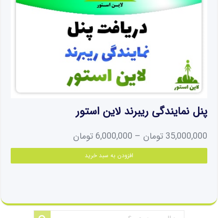
پنل نمایندگی ریبرند لاین استور
Price
35,000,000
تومان
–
6,000,000
تومان
range:
این
افزودن به سبد خرید
6,000,000 تومان
محص
دارای
through
انواع
35,000,000 تومان
مختل
می
باشد