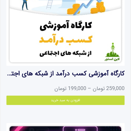
کارگاه آموزشی کسب درآمد از شبکه های اجتماعی
Price
259,000
تومان
–
199,000
تومان
range:
این
افزودن به سبد خرید
199,000 تومان
محص
دارای
through
انواع
259,000 تومان
مختل
می