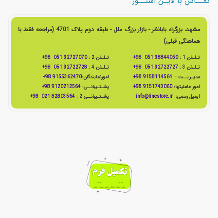
تمــاس با لایـن استــور
مشهد، بزرگراه بابانظر - بازار بزرگ ملل - طبقه دوم پلاک 4701 (مراجعه فقط با
هماهنگی قبلی)
تـلـفن 1 :
38844050 051 98+
تـلـفن 2 :
32727070 051 98+
تـلـفن 3 :
32722727 051 98+
تـلـفن 4 :
32722728 051 98+
مدیـریــت :
9158114564 98+
امورنمایندگان:
9155362470 98+
امور عاملیتها:
9151743060 98+
پشـتـیبانــی:
9120212564 98+
ایمیل رسمی:
info@linestore.ir
پشـتـیبانــی 2 :
82803564 021 98+