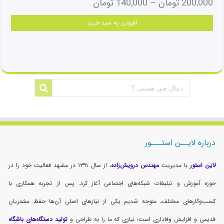
Price
200,000
تومان
–
140,000
تومان
range:
این
افزودن به سبد خرید
140,000 تومان
محص
دارای
through
انواع
200,000 تومان
مختل
می
باشد
گزینه
ها
ممک
است
در
درباره لایــن استـــور
صفح
محص
لاین استور
با مدیریت
مهندس درویش‌زاده
، از سال ۱۳۹۱ در مشهد فعالیت خود را در
انتخ
حوزه آموزش و تبلیغات شبکه‌های اجتماعی آغاز کرد. پس از تجربه همکاری با
شوند
کسب‌وکارهای مختلف، متوجه شدیم یکی از نیازهای اصلی آن‌ها حفظ مشتریان
قدیمی و افزایش وفاداری است؛ نیازی که ما را به طراحی و
تولید دستگاه‌های باشگاه