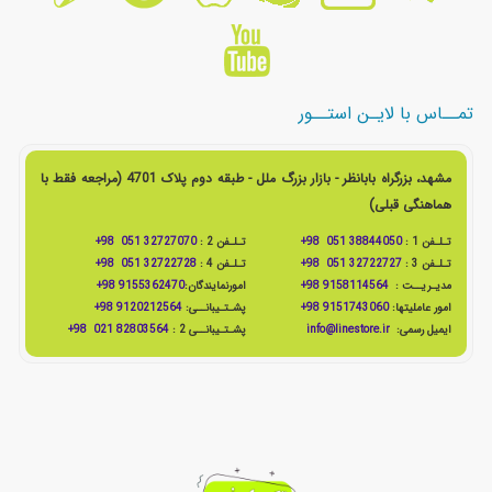
تمــاس با لایـن استــور
مشهد، بزرگراه بابانظر - بازار بزرگ ملل - طبقه دوم پلاک 4701 (مراجعه فقط با
هماهنگی قبلی)
تـلـفن 1 :
38844050 051 98+
تـلـفن 2 :
32727070 051 98+
تـلـفن 3 :
32722727 051 98+
تـلـفن 4 :
32722728 051 98+
مدیـریــت :
9158114564 98+
امورنمایندگان:
9155362470 98+
امور عاملیتها:
9151743060 98+
پشـتـیبانــی:
9120212564 98+
ایمیل رسمی:
info@linestore.ir
پشـتـیبانــی 2 :
82803564 021 98+