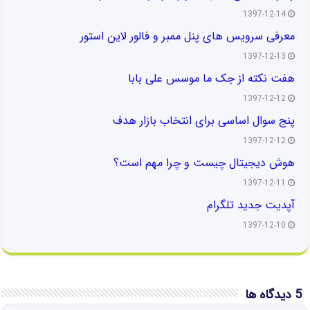
1397-12-14
معرفی سرویس های پنل ممبر و فالور لاین استور
1397-12-13
هفت نکته از جک ما موسس علی بابا
1397-12-12
پنج سوال اساسی برای انتخاب بازار هدف
1397-12-12
هوش دیجیتال چیست و چرا مهم است؟
1397-12-11
آپدیت جدید تلگرام
1397-12-10
5 دیدگاه ها