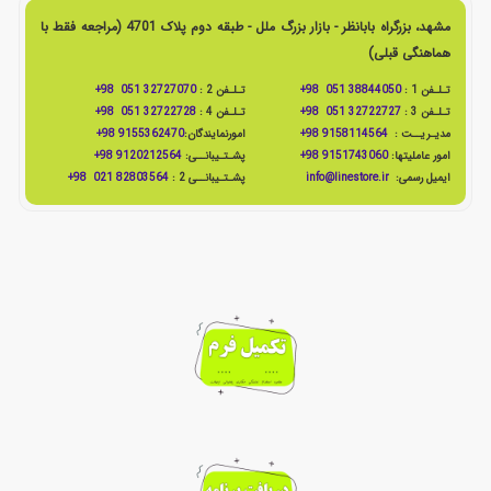
مشهد، بزرگراه بابانظر - بازار بزرگ ملل - طبقه دوم پلاک 4701 (مراجعه فقط با
هماهنگی قبلی)
تـلـفن 1 :
38844050 051 98+
تـلـفن 2 :
32727070 051 98+
تـلـفن 3 :
32722727 051 98+
تـلـفن 4 :
32722728 051 98+
مدیـریــت :
9158114564 98+
امورنمایندگان:
9155362470 98+
امور عاملیتها:
9151743060 98+
پشـتـیبانــی:
9120212564 98+
ایمیل رسمی:
info@linestore.ir
پشـتـیبانــی 2 :
82803564 021 98+