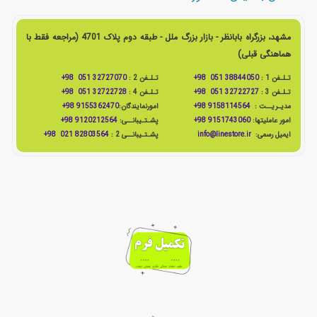
مشهد، بزرگراه بابانظر - بازار بزرگ ملل - طبقه دوم پلاک 4701 (مراجعه فقط با
هماهنگی قبلی)
تـلـفن 1 :
38844050 051 98+
تـلـفن 2 :
32727070 051 98+
تـلـفن 3 :
32722727 051 98+
تـلـفن 4 :
32722728 051 98+
مدیـریــت :
9158114564 98+
امورنمایندگان:
9155362470 98+
امور عاملیتها:
9151743060 98+
پشـتـیبانــی:
9120212564 98+
ایمیل رسمی:
info@linestore.ir
پشـتـیبانــی 2 :
82803564 021 98+