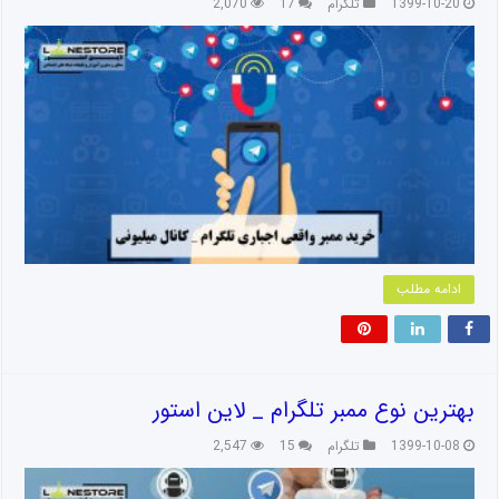
1399-10-20
تلگرام
17
2,070
ادامه مطلب
بهترین نوع ممبر تلگرام _ لاین استور
1399-10-08
تلگرام
15
2,547