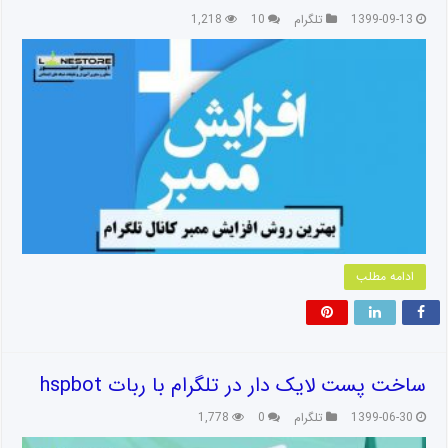
1399-09-13
تلگرام
10
1,218
ادامه مطلب
ساخت پست لایک دار در تلگرام با ربات hspbot
1399-06-30
تلگرام
0
1,778