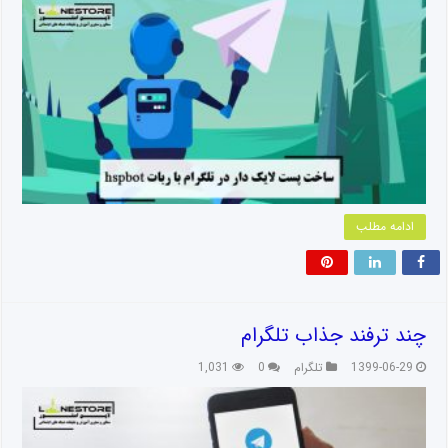
ادامه مطلب
چند ترفند جذاب تلگرام
1399-06-29
تلگرام
0
1,031