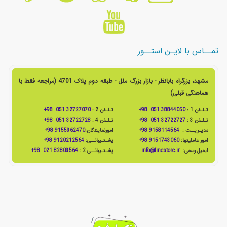
تمــاس با لایـن استــور
مشهد، بزرگراه بابانظر - بازار بزرگ ملل - طبقه دوم پلاک 4701 (مراجعه فقط با
هماهنگی قبلی)
تـلـفن 1 :
38844050 051 98+
تـلـفن 2 :
32727070 051 98+
تـلـفن 3 :
32722727 051 98+
تـلـفن 4 :
32722728 051 98+
مدیـریــت :
9158114564 98+
امورنمایندگان:
9155362470 98+
امور عاملیتها:
9151743060 98+
پشـتـیبانــی:
9120212564 98+
ایمیل رسمی:
info@linestore.ir
پشـتـیبانــی 2 :
82803564 021 98+