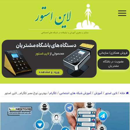
فروش همکاری/ سازمانی
عضویت در باشگاه
مشتریان
خانه
/
لاین استور
/
آموزش
/
آموزش شبکه های اجتماعی
/
تلگرام
/
بهترین نوع ممبر تلگرام _ لاین استور