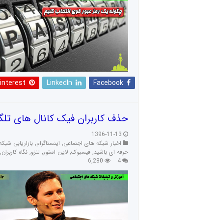
interest
LinkedIn
Facebook
حذف کاربران فیک کانال های تلگ
1396-11-13
اخبار شبکه های اجتماعی
,
اینستاگرام
,
بازاریابی شبک
حرفه ای باشید
,
فیسبوک
,
لاین استور
,
لنزو
,
نگاه کاربران
,
6,280
4