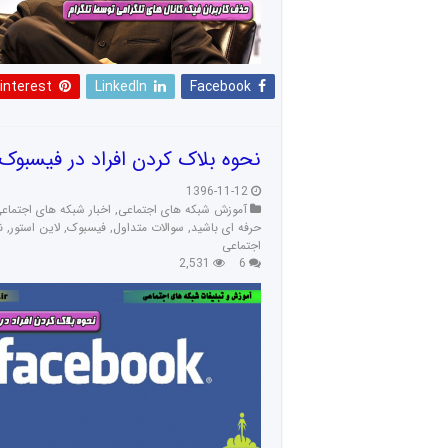
interest
LinkedIn
Facebook
نحوه بلاک کردن افراد در فیسبوک
1396-11-12
آموزش شبکه های اجتماعی
,
اخبار شبکه های اجتماع
حرفه ای باشید
,
سوالات متداول
,
فیسبوک
,
لاین استور
,
ن
اجتماعی
2,531
6