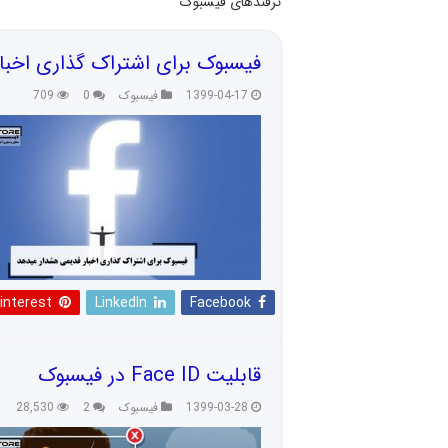
ترفندهای فیسبوک
فیسبوک برای اشتراک‌ گذاری اخب
1399-04-17
فیسبوک
0
709
interest
LinkedIn
Facebook
قابلیت Face ID در فیسبوک
1399-03-28
فیسبوک
2
28,530