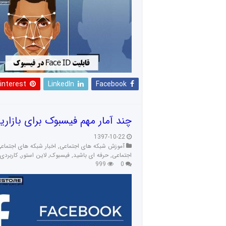
interest
LinkedIn
Facebook
چند آمار مهم فیسبوک برای بازاریابی
1397-10-22
آموزش شبکه های اجتماعی
,
اخبار شبکه های اجتماع
اجتماعی
,
حرفه ای باشید
,
فیسبوک
,
لاین استور
,
کاربردی
999
0