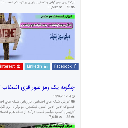
لینکدین
,
موبوگرام
,
واتساپ
,
وایبر
,
پینترست
,
کسب درآم
11,532
75
interest
LinkedIn
Facebook
چگونه یک رمز عبور قوی انتخاب ک
1396-11-14
آموزش شبکه های اجتماعی
,
بازاریابی شبکه های اجت
فیسبوک
,
لاین
,
لاین استور
,
لینکدین
,
موبوگرام
,
نرم افزار
کاربردی
,
کسب درآمد
,
کسب درآمد از شبکه های اجتماع
7,640
38