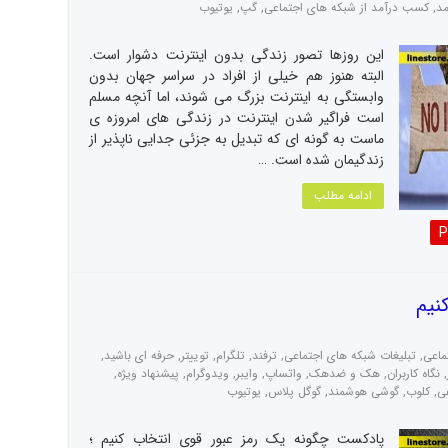
د
,
کسب درآمد از شبکه های اجتماعی
,
گپ
,
یوتیوب
این روزها تصور زندگی بدون اینترنت دشوار است.
البته هنوز هم خیلی از افراد در سراسر جهان بدون
وابستگی به اینترنت بزرگ می شوند، اما آنچه مسلم
است فراگیر شدن اینترنت در زندگی های امروزه ی
ماست به گونه ای که تبدیل به جزئی جدایی ناپذیر از
زندگیمان شده است. …
ادامه مطلب
P
نیم
ماعی
,
تبلیغات شبکه های اجتماعی
,
ترفند
,
تلگرام
,
توییتر
,
حرفه ای باشید
,
,
نگاه کاربران
,
هک و ضدهک
,
واتساپ
,
وایبر
,
ویدوگرام
,
پیشنهاد ویژه
,
ی
,
کلوب
,
گوشی هوشمند
,
گوگل پلاس
,
یوتیوب
پادکست چگونه یک رمز عبور قوی انتخاب کنیم ؛