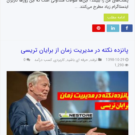
پست‌های من را ببینند؟ این‌ها سؤالات متداولی است که این روزها کاربران
اینستاگرام زیاد مطرح می‌کنند. …
ادامه مطلب
پانزده نکته در مدیریت زمان از برایان تریسی
1398-10-29
ترفند
,
حرفه ای باشید
,
کاربردی
,
کسب درآمد
0
1,290