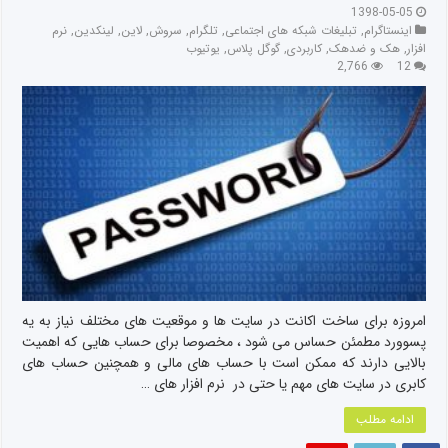
1398-05-05
اینستاگرام
,
تبلیغات شبکه های اجتماعی
,
تلگرام
,
سروش
,
لاین
,
لینکدین
,
نرم
افزار
,
هک و ضدهک
,
کاربردی
,
گوگل پلاس
,
یوتیوب
2,766
12
امروزه برای ساخت اکانت در سایت ها و موقعیت های مختلف نیاز به یه
پسوورد مطمئن حساس می شود ، مخصوصا برای حساب هایی که اهمیت
بالایی دارند که ممکن است با حساب های مالی و همچنین حساب های
کابری در سایت های مهم یا حتی در نرم افزار های …
ادامه مطلب