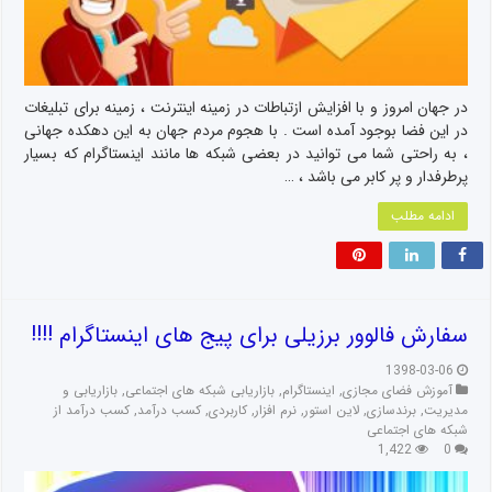
در جهان امروز و با افزایش ازتباطات در زمینه اینترنت ، زمینه برای تبلیغات
در این فضا بوجود آمده است . با هجوم مردم جهان به این دهکده جهانی
، به راحتی شما می توانید در بعضی شبکه ها مانند اینستاگرام که بسیار
پرطرفدار و پر کابر می باشد ، …
ادامه مطلب
سفارش فالوور برزیلی برای پیج های اینستاگرام !!!!
1398-03-06
آموزش فضای مجازی
,
اینستاگرام
,
بازاریابی شبکه های اجتماعی
,
بازاریابی و
مدیریت
,
برندسازی
,
لاین استور
,
نرم افزار
,
کاربردی
,
کسب درآمد
,
کسب درآمد از
شبکه های اجتماعی
1,422
0