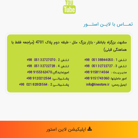
تمــاس با لایـن استــور
مشهد، بزرگراه بابانظر - بازار بزرگ ملل - طبقه دوم پلاک 4701 (مراجعه فقط با
هماهنگی قبلی)
تـلـفن 1 :
38844050 051 98+
تـلـفن 2 :
32727070 051 98+
تـلـفن 3 :
32722727 051 98+
تـلـفن 4 :
32722728 051 98+
مدیـریــت :
9158114564 98+
امورنمایندگان:
9155362470 98+
امور عاملیتها:
9151743060 98+
پشـتـیبانــی:
9120212564 98+
ایمیل رسمی:
info@linestore.ir
پشـتـیبانــی 2 :
82803564 021 98+
اپلیکیشن لاین استور