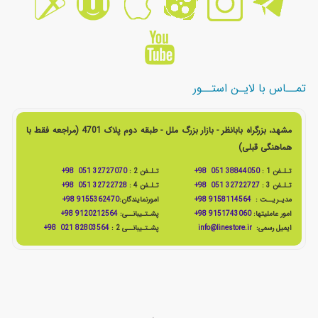
تمــاس با لایـن استــور
مشهد، بزرگراه بابانظر - بازار بزرگ ملل - طبقه دوم پلاک 4701 (مراجعه فقط با
هماهنگی قبلی)
تـلـفن 1 :
38844050 051 98+
تـلـفن 2 :
32727070 051 98+
تـلـفن 3 :
32722727 051 98+
تـلـفن 4 :
32722728 051 98+
مدیـریــت :
9158114564 98+
امورنمایندگان:
9155362470 98+
امور عاملیتها:
9151743060 98+
پشـتـیبانــی:
9120212564 98+
ایمیل رسمی:
info@linestore.ir
پشـتـیبانــی 2 :
82803564 021 98+