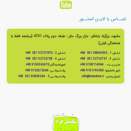
تمــاس با لایـن استــور
مشهد، بزرگراه بابانظر - بازار بزرگ ملل - طبقه دوم پلاک 4701 (مراجعه فقط با
هماهنگی قبلی)
تـلـفن 1 :
38844050 051 98+
تـلـفن 2 :
32727070 051 98+
تـلـفن 3 :
32722727 051 98+
تـلـفن 4 :
32722728 051 98+
مدیـریــت :
9158114564 98+
امورنمایندگان:
9155362470 98+
امور عاملیتها:
9151743060 98+
پشـتـیبانــی:
9120212564 98+
ایمیل رسمی:
info@linestore.ir
پشـتـیبانــی 2 :
82803564 021 98+