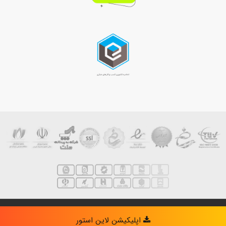
darvishzade
| Designed by
Linestore
Powered by
- بهینه سازی توسط
اپلیکیشن لاین استور
لاین استور