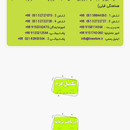
هماهنگی قبلی)
تـلـفن 1 :
38844050 051 98+
تـلـفن 2 :
32727070 051 98+
تـلـفن 3 :
32722727 051 98+
تـلـفن 4 :
32722728 051 98+
مدیـریــت :
9158114564 98+
امورنمایندگان:
9155362470 98+
امور عاملیتها:
9151743060 98+
پشـتـیبانــی:
9120212564 98+
ایمیل رسمی:
info@linestore.ir
پشـتـیبانــی 2 :
82803564 021 98+