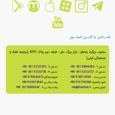
تمــاس با لایـن استــور
مشهد، بزرگراه بابانظر - بازار بزرگ ملل - طبقه دوم پلاک 4701 (مراجعه فقط با
هماهنگی قبلی)
تـلـفن 1 :
38844050 051 98+
تـلـفن 2 :
32727070 051 98+
تـلـفن 3 :
32722727 051 98+
تـلـفن 4 :
32722728 051 98+
مدیـریــت :
9158114564 98+
امورنمایندگان:
9155362470 98+
امور عاملیتها:
9151743060 98+
پشـتـیبانــی:
9120212564 98+
ایمیل رسمی:
info@linestore.ir
پشـتـیبانــی 2 :
82803564 021 98+