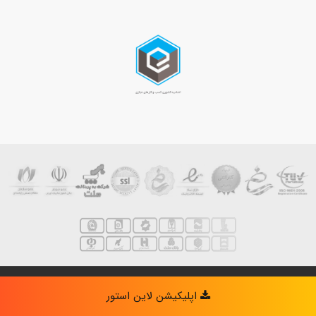
darvishzade
| Designed by
Linestore
Powered by
- بهینه سازی توسط
اپلیکیشن لاین استور
لاین استور