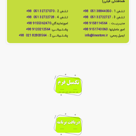
هماهنگی قبلی)
تـلـفن 1 :
38844050 051 98+
تـلـفن 2 :
32727070 051 98+
تـلـفن 3 :
32722727 051 98+
تـلـفن 4 :
32722728 051 98+
مدیـریــت :
9158114564 98+
امورنمایندگان:
9155362470 98+
امور عاملیتها:
9151743060 98+
پشـتـیبانــی:
9120212564 98+
ایمیل رسمی:
info@linestore.ir
پشـتـیبانــی 2 :
82803564 021 98+