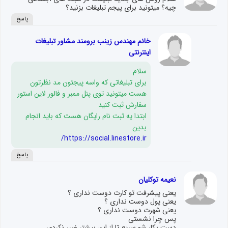
چیه؟ میتونید برای پیجم تبلیغات بزنید؟
پاسخ
خانم مهندس زینب برومند مشاور تبلیغات
اینترنتی
سلام
برای تبلیغاتی که واسه پیجتون مد نظرتون
هست میتونید توی پنل ممبر و فالور لاین استور
سفارش ثبت کنید
ابتدا یه ثبت نام رایگان هست که باید انجام
بدین
https://social.linestore.ir/
پاسخ
نعیمه توکلیان
یعنی پیشرفت تو کارت دوست نداری ؟
یعنی پول دوست نداری ؟
یعنی شهرت دوست نداری ؟
پس چرا نشستی
دست بکار شو سریع تا از این بیشتر ضرر نکردی