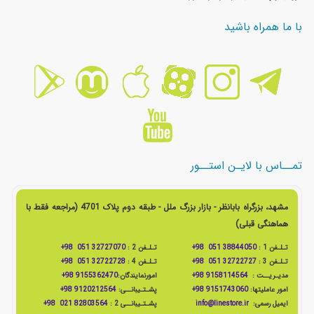
با ما همراه باشید
تمــاس با لایـن استــور
مشهد، بزرگراه بابانظر - بازار بزرگ ملل - طبقه دوم پلاک 4701 (مراجعه فقط با
هماهنگی قبلی)
تـلـفن 1 :
38844050 051 98+
تـلـفن 2 :
32727070 051 98+
تـلـفن 3 :
32722727 051 98+
تـلـفن 4 :
32722728 051 98+
مدیـریــت :
9158114564 98+
امورنمایندگان:
9155362470 98+
امور عاملیتها:
9151743060 98+
پشـتـیبانــی:
9120212564 98+
ایمیل رسمی:
info@linestore.ir
پشـتـیبانــی 2 :
82803564 021 98+