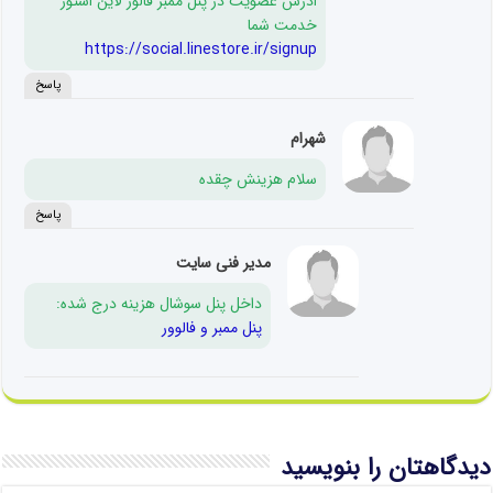
ادرس عضویت در پنل ممبر فالور لاین استور
خدمت شما
https://social.linestore.ir/signup
پاسخ
شهرام
سلام هزینش چقده
پاسخ
مدیر فنی سایت
داخل پنل سوشال هزینه درج شده:
پنل ممبر و فالوور
دیدگاهتان را بنویسید