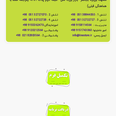
هماهنگی قبلی)
تـلـفن 1 :
38844050 051 98+
تـلـفن 2 :
32727070 051 98+
تـلـفن 3 :
32722727 051 98+
تـلـفن 4 :
32722728 051 98+
مدیـریــت :
9158114564 98+
امورنمایندگان:
9155362470 98+
امور عاملیتها:
9151743060 98+
پشـتـیبانــی:
9120212564 98+
ایمیل رسمی:
info@linestore.ir
پشـتـیبانــی 2 :
82803564 021 98+