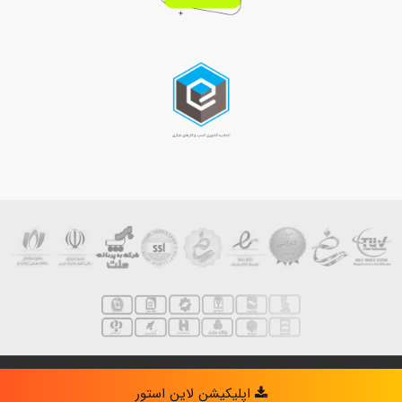
darvishzade
| Designed by
Linestore
Powered by
- بهینه سازی توسط
اپلیکیشن لاین استور
لاین استور